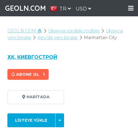
GEOLN.COM
TR
USD
GEOLN.COM 🏠
Ukrayna içindeki mülkler
Ukrayna
yeni binalar
Kiev'da yeni binalar
Manhattan City
ХК. КИЕВГОСТРОЙ
ABONE OL
1
HARITADA
LISTEYE YÜKLE