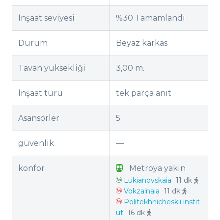
İnşaat seviyesi
%30 Tamamlandı
Durum
Beyaz karkas
Tavan yüksekliği
3,00 m.
İnşaat türü
tek parça anıt
Asansörler
5
güvenlik
—
konfor
Metroya yakın
Lukianovskaia
11 dk
Vokzalnaia
11 dk
Politekhnicheskii instit
ut
16 dk