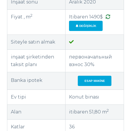
İnşaat sonu
Aralık 2020
2
Fiyat , m
Itibaren 1490$
DEĞIŞIKLIK
Siteyle satın almak
inşaat şirketinden
первоначальный
taksit planı
взнос 30%
Banka ipotek
ESAP MAKINE
Ev tipi
Konut binası
2
Alan
itibaren 51,80 m
Katlar
36