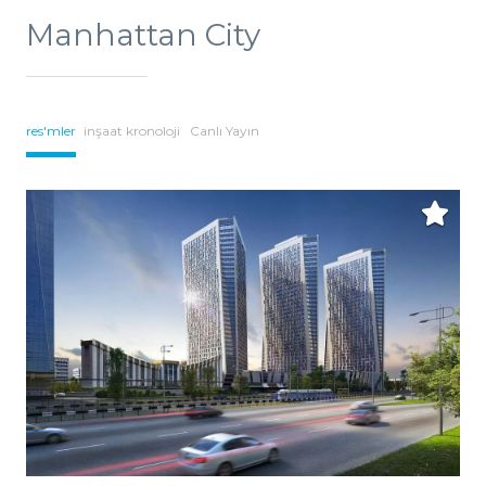
Manhattan City
res'mler
inşaat kronoloji
Canlı Yayın