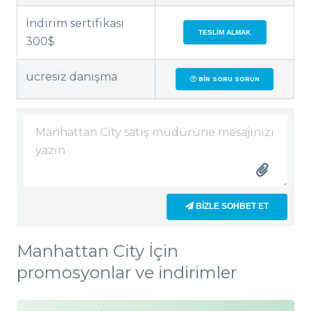
İndirim sertifikası
TESLIM ALMAK
300$
ucresiz danışma
BIR SORU SORUN
BIZLE SOHBET ET
Manhattan City İçin
promosyonlar ve indirimler