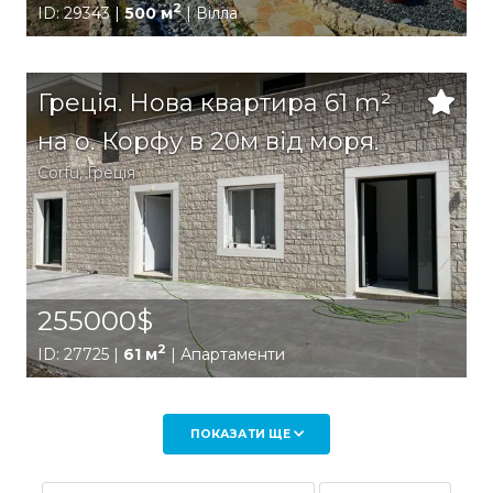
2
ID: 29343 |
500 м
| Вілла
Греція. Нова квартира 61 m²
на о. Корфу в 20м від моря.
Corfu
,
Греція
255000$
2
ID: 27725 |
61 м
| Апартаменти
ПОКАЗАТИ ЩЕ