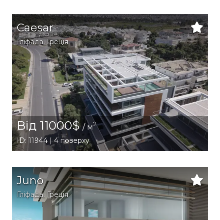
Caesar
Гліфада
,
Греція
Від 11000$
2
/ м
ID: 11944 | 4 поверху
Juno
Гліфада
,
Греція