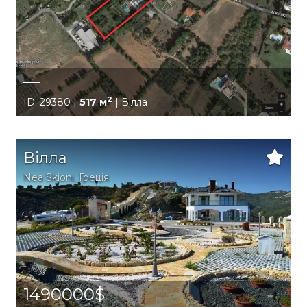
—
2
ID: 29380 |
517 м
| Вілла
Вілла
Nea Skioni
,
Греція
1490000$