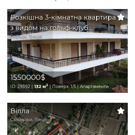
Розкішна 3-кімнатна квартира
з видом на гольф-клуб
Гліфада
,
Греція
Гліфада
1550000$
2
ID: 29392 |
132 м
| Поверх: 1/5 | Апартаменти
Вілла
Салонніки
,
Греція