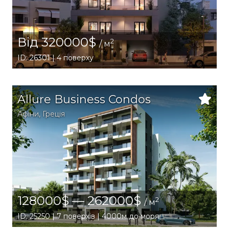
Від 320000$
2
/ м
ID: 26301 | 4 поверху
Allure Business Condos
Афіни
,
Греція
128000$ — 262000$
2
/ м
ID: 25250 | 7 поверхів | 4000м до моря