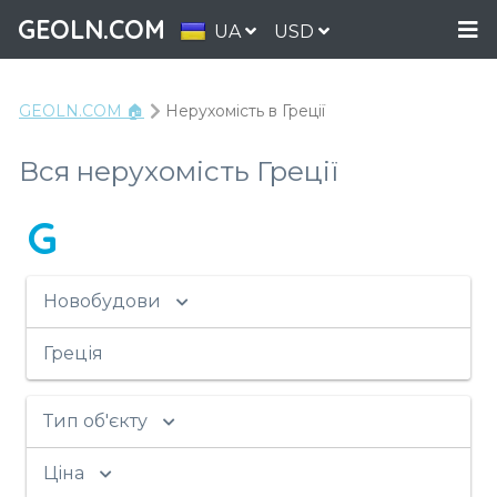
GEOLN.COM
UA
USD
GEOLN.COM 🏠
Нерухомість в Греції
Вся нерухомість Греції
G
Новобудови
Греція
Тип об'єкту
Ціна