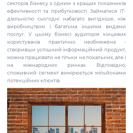
секторів бізнесу з одним з кращих показників
ефективності та прибутковості. Займатися ІТ-
діяльністю сьогодні набагато вигідніше, ніж
виробництвом і багатьма іншими видами
послуг. У цьому бізнесі аудиторія кінцевих
користувачів практично необмежена -
створивши успішний інформаційний продукт,
можна працювати не тільки на локальних, але і
на міжнародних ринках. Відповідно,
споживчий сегмент вимірюється мільйонами
потенційних клієнтів.