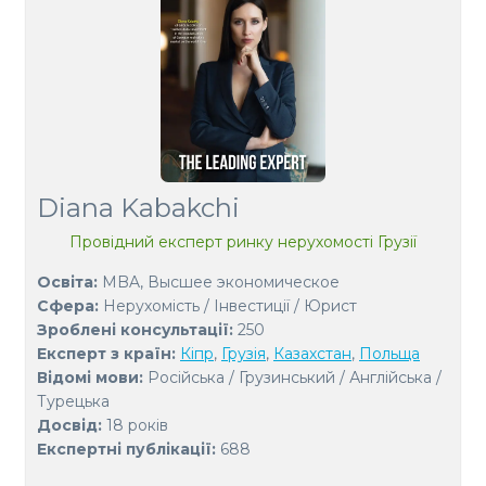
Diana Kabakchi
Провідний експерт ринку нерухомості Грузії
Освіта:
MBA, Высшее экономическое
Сфера:
Нерухомість / Інвестиції / Юрист
Зроблені консультації:
250
Експерт з країн:
Кіпр
,
Грузія
,
Казахстан
,
Польща
Відомі мови:
Російська / Грузинський / Англійська /
Турецька
Досвід:
18 років
Експертні публікації:
688