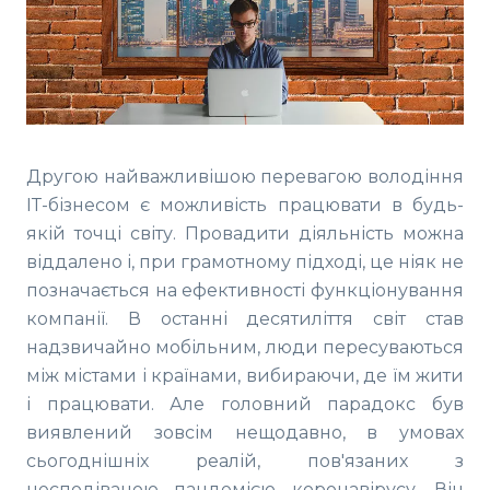
Другою найважливішою перевагою володіння
ІТ-бізнесом є можливість працювати в будь-
якій точці світу. Провадити діяльність можна
віддалено і, при грамотному підході, це ніяк не
позначається на ефективності функціонування
компанії. В останні десятиліття світ став
надзвичайно мобільним, люди пересуваються
між містами і країнами, вибираючи, де їм жити
і працювати. Але головний парадокс був
виявлений зовсім нещодавно, в умовах
сьогоднішніх реалій, пов'язаних з
несподіваною пандемією коронавірусу. Він