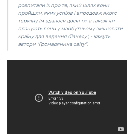
розпитали їх про те, який шлях вони
пройшли, яких успіхів і впродовж якого
терміну їм вдалося досягти, а також чи
планують вони у майбутньому змінювати
країну для ведення бізнесу", - кажуть
автори "Громадянина світу".