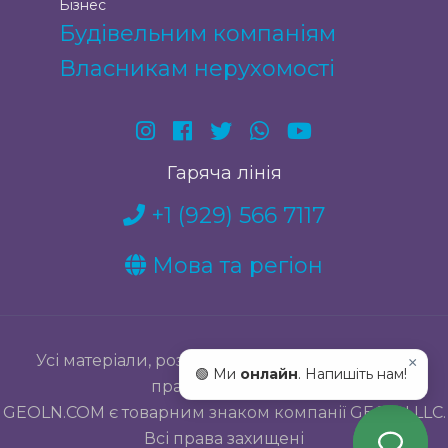
Бізнес
Будівельним компаніям
Власникам нерухомості
Гаряча лінія
+1 (929) 566 7117
Мова та регіон
Усі матеріали, розміщені на сайті, належать їх
×
🟢 Ми
онлайн
. Напишіть нам!
правовласникам.
GEOLN.COM є товарним знаком компанії GEOLN LLC.
Всі права захищені