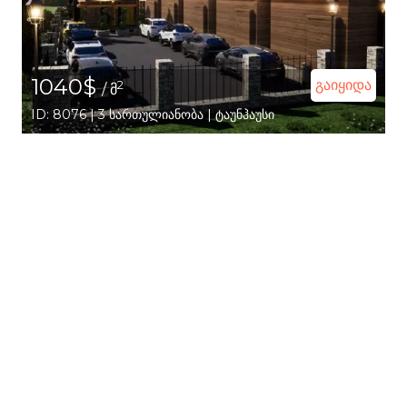
1040$
გაიყიდა
2
/ მ
ID: 8076 | 3 სართულიანობა | ტაუნჰაუსი