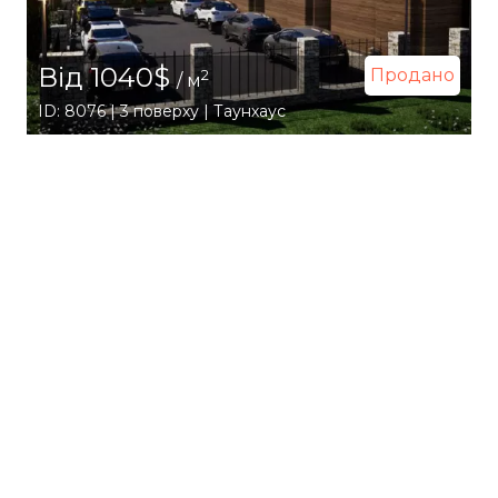
Від 1040$
Продано
2
/ м
ID: 8076 | 3 поверху | Таунхаус