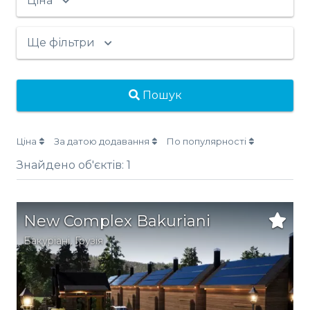
Ціна
Ще фільтри
Пошук
Ціна
За датою додавання
По популярності
Знайдено об'єктів:
1
New Complex Bakuriani
Бакуріані
,
Грузія