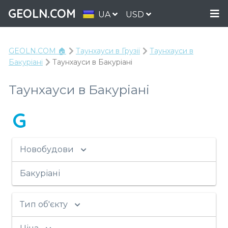
GEOLN.COM
UA
USD
GEOLN.COM 🏠
Таунхауси в Грузії
Таунхауси в
Бакуріані
Таунхауси в Бакуріані
Таунхауси в Бакуріані
G
Новобудови
Бакуріані
Тип об'єкту