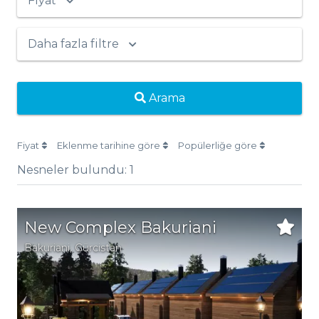
Fiyat
Daha fazla filtre
Arama
Fiyat
Eklenme tarihine göre
Popülerliğe göre
Nesneler bulundu:
1
New Complex Bakuriani
Bakuriani
,
Gürcistan