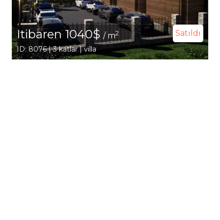
Itibaren 1040$
Satıldı
2
/ m
ID: 8076 | 3 katlar | villa