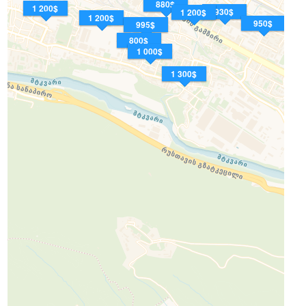
880$
1 200$
930$
1 200$
1 200$
950$
995$
800$
1 000$
1 300$