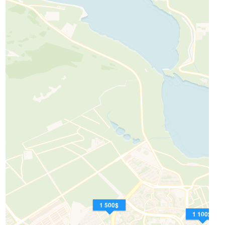
1 500$
1 100$