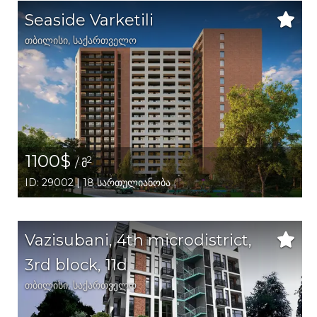
Seaside Varketili
თბილისი
,
საქართველო
1
1100$
2
/ მ
ID: 29002 | 18 სართულიანობა
Vazisubani, 4th microdistrict,
3rd block, 11d
თბილისი
,
საქართველო