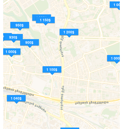
1 000$
1 000$
1 150$
950$
1 200$
 000$
930$
900$
1 000$
1 000$
1 100$
1 040$