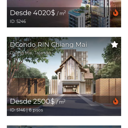
Desde 4020$
2
/ m
ID: 5246
DCondo RIN Chiang Mai
Chiang Mai
,
Tailandia
Desde 2500$
2
/ m
ID: 5146 | 8 pisos