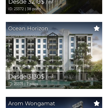
Desde 3210$
2
/ m
ID: 23372 | 38 pisos
Ocean Horizon
Pattaya
,
Tailandia
Desde 3130$
2
/ m
ID: 23371 | 7 pisos
Arom Wongamat