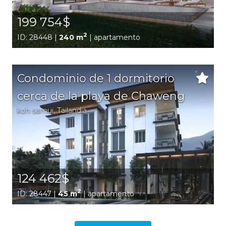
199 754$
2
ID: 28448 |
240 m
| apartamento
Condominio de 1 dormitorio
cerca de la playa de Chaweng
koh samui
,
Tailandia
124 462$
2
ID: 28447 |
45 m
| apartamento