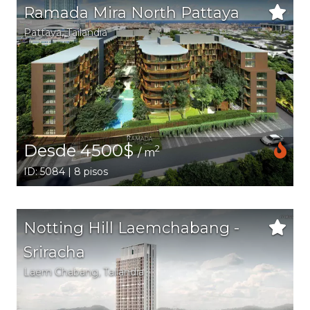
Ramada Mira North Pattaya
Pattaya
,
Tailandia
Desde 4500$
2
/ m
ID: 5084 | 8 pisos
Notting Hill Laemchabang -
Sriracha
Laem Chabang
,
Tailandia