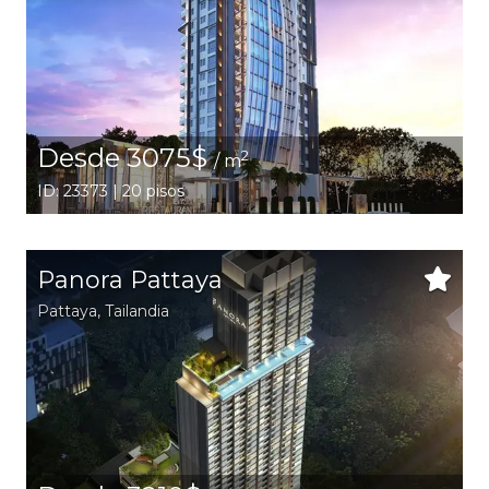
Desde 3075$
2
/ m
ID: 23373 | 20 pisos
Panora Pattaya
Pattaya
,
Tailandia