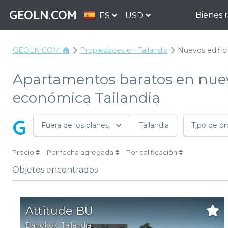
GEOLN.COM
Bienes 
ES
USD
GEOLN.COM 🏠
Propiedades en Tailandia
Nuevos edifici
Apartamentos baratos en nuevo
económica Tailandia
G
Fuera de los planes
Tailandia
Tipo de p
Precio
Por fecha agregada
Por calificación
Objetos encontrados
Attitude BU
Bangkok
, Tailandia