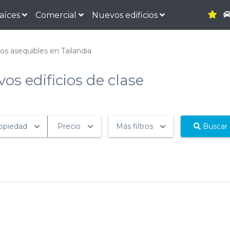
raíces
Comercial
Nuevos edificios
os asequibles en Tailandia
s edificios de clase
ropiedad
Precio
Más filtros
Buscar