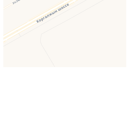
Leaflet
| ©
OpenStreetMap
©
CartoDB