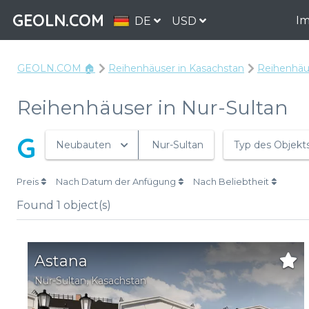
GEOLN.COM
Im
DE
USD
GEOLN.COM 🏠
Reihenhäuser in Kasachstan
Reihenhäus
Reihenhäuser in Nur-Sultan
G
Neubauten
Nur-Sultan
Typ des Objekt
Preis
Nach Datum der Anfügung
Nach Beliebtheit
Found
1
object(s)
Astana
Nur-Sultan
,
Kasachstan