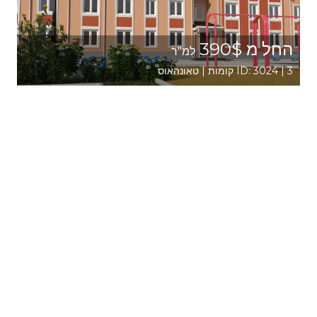
החל מ 390$
למ"ר
ID: 3024 | 3 קומות | טאונהאוס