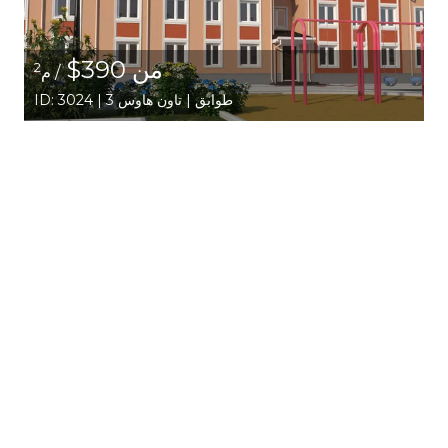
من 390$
2
/ م
ID: 3024 | 3 طوابق | تاون هاوس