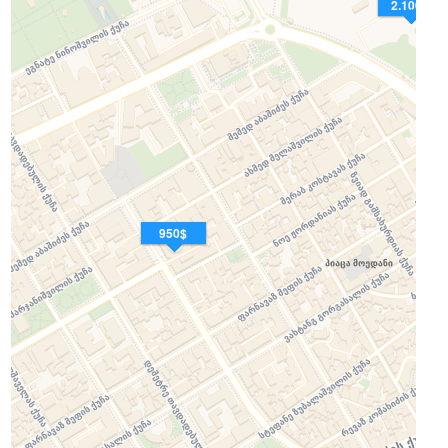
2.100$
950$