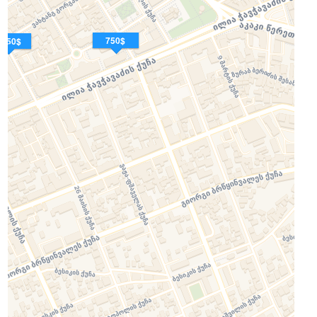
750$
.150$