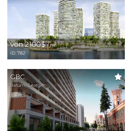
von 2100$
2
/ m
ID: 782
GBC
Batumi
,
Georgien