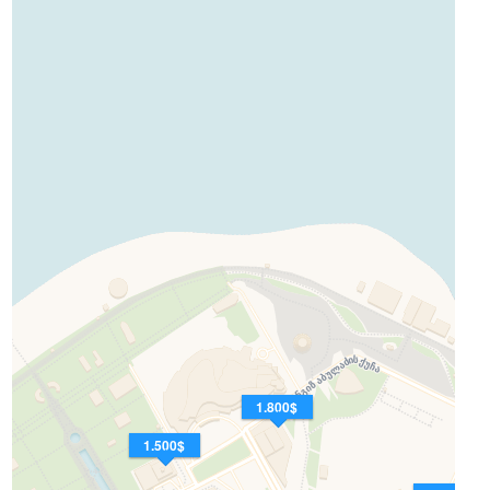
1.800$
1.500$