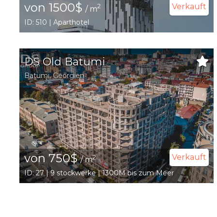
von 1500$
Verkauft
2
/ m
ID: 510 | Aparthotel
DS Old Batumi
Batumi
,
Georgien
von 750$
Verkauft
2
/ m
ID: 27 | 9 stockwerke | 1300M bis zum Meer