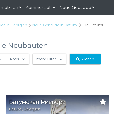
mobilien
Kommerziell
Neue Gebäude
de in Georgien
Neue Gebäude in Batumi
Old Batumi
Alle Neubauten
Preis
mehr Filter
Suchen
Батумская Ривьера
Batumi
,
Georgien