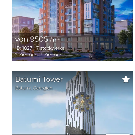
von 950$
2
/ m
ID: 1827 | 7 stockwerke
2-Zimmer
|
3-Zimmer
Batumi Tower
Batumi
,
Georgien