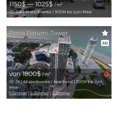
1150$ — 1025$
2
/ m
ID: 466 | 14 stockwerke | 900M bis zum Meer
Porta Batumi Tower
Batumi
,
Georgien
3D
von 1800$
2
/ m
ID: 24 | 43 stockwerke | Aparthotel | 300M bis zum
Meer
1-Zimmer
|
2-Zimmer
|
3-Zimmer