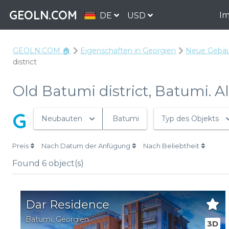
GEOLN.COM
Im
DE
USD
GEOLN.COM 🏠
Eigenschaften in Georgien
Neue Gebäu
district
Old Batumi district, Batumi. 
G
Neubauten
Batumi
Typ des Objekts
Preis
Nach Datum der Anfügung
Nach Beliebtheit
Found
6
object(s)
Dar Residence
Batumi
,
Georgien
3D