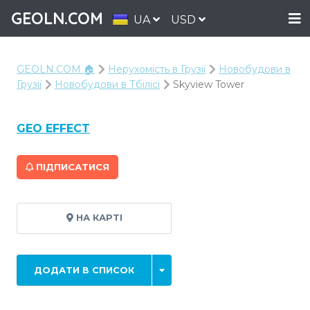
GEOLN.COM
UA
USD
GEOLN.COM 🏠
Нерухомість в Грузії
Новобудови в
Грузії
Новобудови в Тбілісі
Skyview Tower
GEO EFFECT
ПІДПИСАТИСЯ
НА КАРТІ
ДОДАТИ В СПИСОК