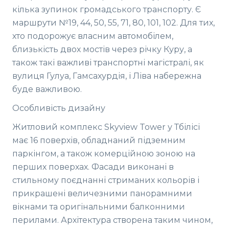
кілька зупинок громадського транспорту. Є
маршрути №19, 44, 50, 55, 71, 80, 101, 102. Для тих,
хто подорожує власним автомобілем,
близькість двох мостів через річку Куру, а
також такі важливі транспортні магістралі, як
вулиця Гулуа, Гамсахурдія, і Ліва набережна
буде важливою.
Особливість дизайну
Житловий комплекс Skyview Tower у Тбілісі
має 16 поверхів, обладнаний підземним
паркінгом, а також комерційною зоною на
перших поверхах. Фасади виконані в
стильному поєднанні стриманих кольорів і
прикрашені величезними панорамними
вікнами та оригінальними балконними
перилами. Архітектура створена таким чином,