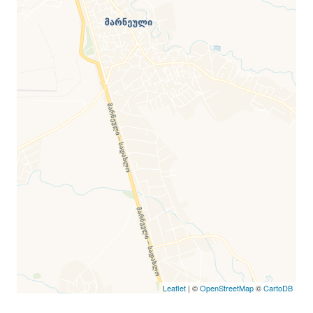
Leaflet
| ©
OpenStreetMap
©
CartoDB