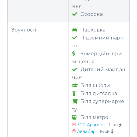
ння
Охорона
Зручності
Парковка
Підземний паркі
нг
Комерційні при
міщення
Дитячий майдан
чик
Біля школи
Біля дитсадка
Біля супермарке
ту
Біля метро
300 Арагвелі
11 хв
Авлабарі
16 хв