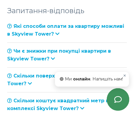
Запитання-відповідь
Які способи оплати за квартиру можливі
в Skyview Tower?
Чи є знижки при покупці квартири в
Skyview Tower?
Скільки поверхів в новобудові Skyview
×
🟢 Ми
онлайн
. Напишіть нам!
Tower?
Скільки коштує квадратний метр в
комплексі Skyview Tower?
Яка мінімальна вартість квартири в
Skyview Tower?