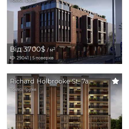
Тбілісі
,
Грузія
Від 3700$
2
/ м
ID: 29041 | 5 поверхів
Richard Holbrooke St, 7a
Тбілісі
,
Грузія