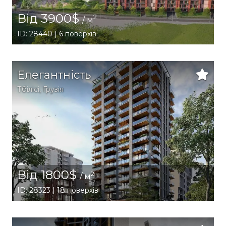
Від 3900$
2
/ м
ID: 28440 | 6 поверхів
Елегантність
Тбілісі
,
Грузія
Від 1800$
2
/ м
ID: 28323 | 18 поверхів