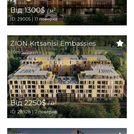
Від 1300$
2
/ м
ID: 29005 | 11 поверхів
ZION Krtsanisi Embassies
Тбілісі
,
Грузія
Від 2250$
2
/ м
ID: 28928 | 7 поверхів