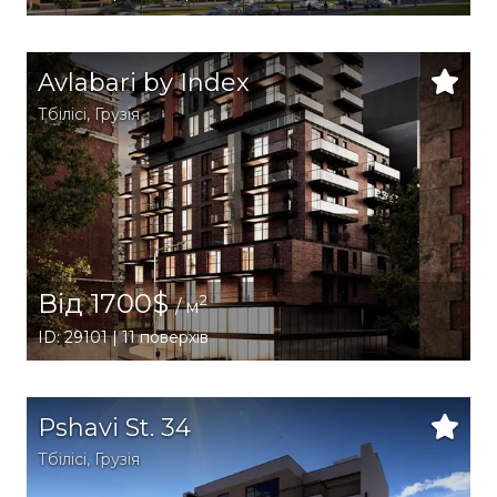
Avlabari by Index
Тбілісі
,
Грузія
Від 1700$
2
/ м
ID: 29101 | 11 поверхів
Pshavi St. 34
Тбілісі
,
Грузія