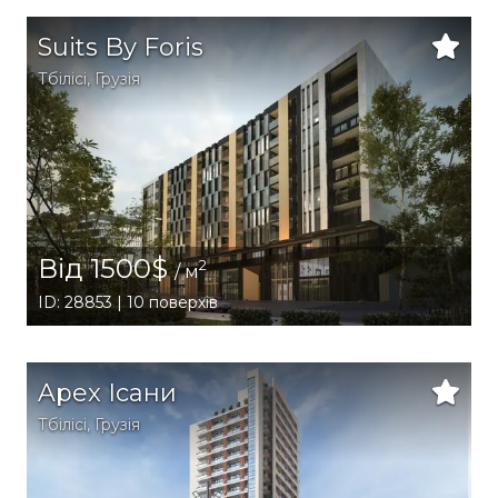
Suits By Foris
Тбілісі
,
Грузія
Від 1500$
2
/ м
ID: 28853 | 10 поверхів
Apex Ісани
Тбілісі
,
Грузія