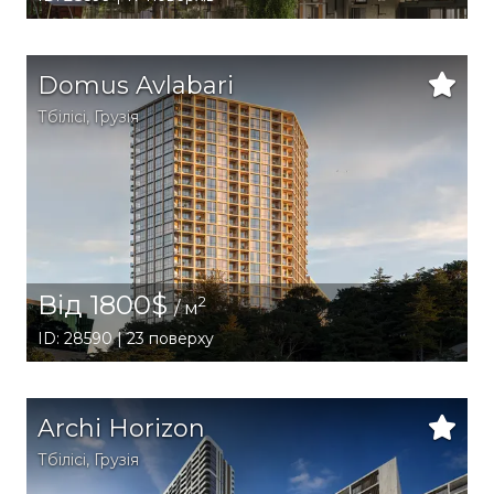
Domus Avlabari
Тбілісі
,
Грузія
Від 1800$
2
/ м
ID: 28590 | 23 поверху
Archi Horizon
Тбілісі
,
Грузія