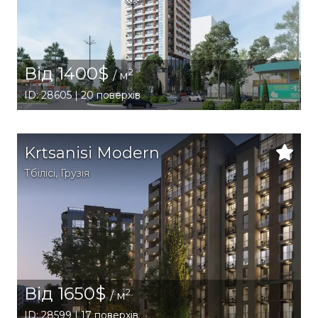
Від 1400$
2
/ м
ID: 28605 | 20 поверхів
Krtsanisi Modern
Тбілісі
,
Грузія
Від 1650$
2
/ м
ID: 28599 | 17 поверхів