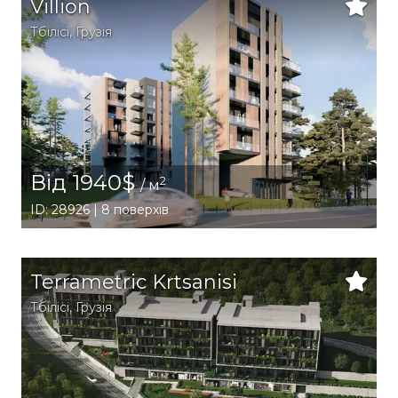
Villion
Тбілісі
,
Грузія
Від 1940$
2
/ м
ID: 28926 | 8 поверхів
Terrametric Krtsanisi
Тбілісі
,
Грузія