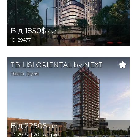
Від 1850$
2
/ м
ID: 29477
TBILISI ORIENTAL by NEXT
Тбілісі
,
Грузія
Від 2250$
2
/ м
ID: 29181 | 20 поверхів