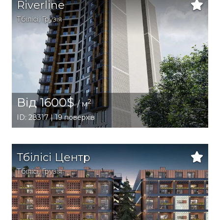
Riverline
Тбілісі
,
Грузія
Від 1600$
2
/ м
ID: 28317 | 19 поверхів
Тбілісі Центр
Тбілісі
,
Грузія