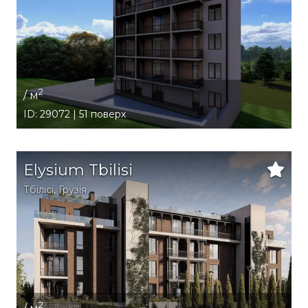
2
/ м
ID: 29072 | 51 поверх
Elysium Tbilisi
Тбілісі
,
Грузія
2