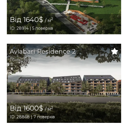
Від 1640$
2
/ м
ID: 28914 | 5 поверхів
Avlabari Residence 2
Тбілісі
,
Грузія
Від 1600$
2
/ м
ID: 28868 | 7 поверхів