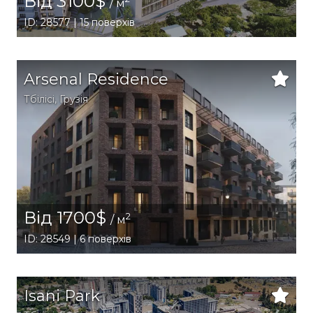
Від 3100$
/ м
ID: 28577 | 15 поверхів
Arsenal Residence
Тбілісі
,
Грузія
Від 1700$
2
/ м
ID: 28549 | 6 поверхів
Isani Park