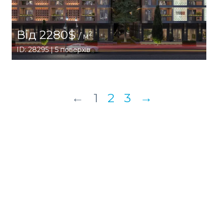
Від 2280$
2
/ м
ID: 28295 | 5 поверхів
←
1
2
3
→