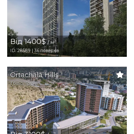
Від 1400$
2
/ м
ID: 28589 | 36 поверхів
Ortachala Hills
Тбілісі
,
Грузія
2