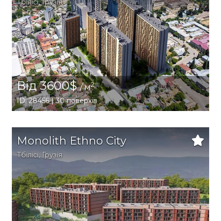
Тбілісі
,
Грузія
Від 3600$
2
/ м
ID: 28456 | 30 поверхів
Monolith Ethno City
Тбілісі
,
Грузія