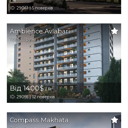
/ м
ID: 29061 | 5 поверхів
Ambience Avlabari
Тбілісі
,
Грузія
Від 1400$
2
/ м
ID: 29055 | 12 поверхів
Compass Makhata