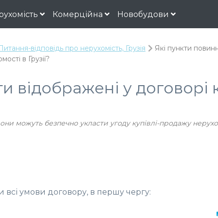
рухомість
Комерційна
Новобудови
Питання-відповідь про нерухомість, Грузія
Які пункти повинн
ості в Грузії?
ти відображені у договорі 
они можуть безпечно укласти угоду купівлі-продажу нерухом
 всі умови договору, в першу чергу: