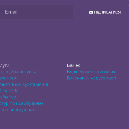
Email
ПІДПИСАТИСЯ
луги
Бізнес
танційна покупка
Будівельним компаніям
ухомості
Власникам нерухомості
пертна консультація від
OLN.COM
айн-тур
отур по новобудовах
 по новобудовах