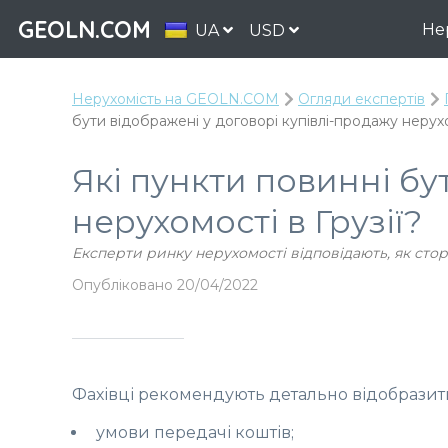
GEOLN.COM
Не
UA
USD
Нерухомість на GEOLN.COM
Огляди експертів
бути відображені у договорі купівлі-продажу нерухом
Які пункти повинні бу
нерухомості в Грузії?
Експерти ринку нерухомості відповідають, як стор
Опубліковано 20/04/2022
Фахівці рекомендують детально відобразити
умови передачі коштів;