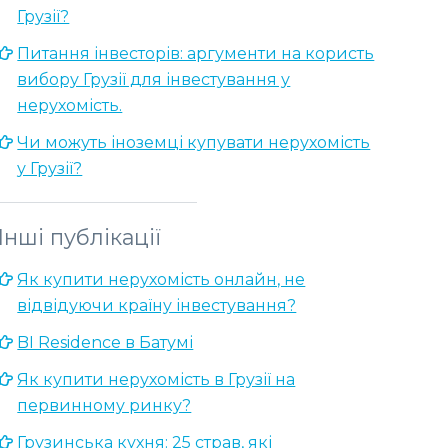
Грузії?
Питання інвесторів: аргументи на користь
вибору Грузії для інвестування у
нерухомість.
Чи можуть іноземці купувати нерухомість
у Грузії?
Інші публікації
Як купити нерухомість онлайн, не
відвідуючи країну інвестування?
BI Residence в Батумі
Як купити нерухомість в Грузії на
первинному ринку?
Грузинська кухня: 25 страв, які