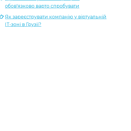
обов'язково варто спробувати
Як зареєструвати компанію у віртуальній
IT-зоні в Грузії?