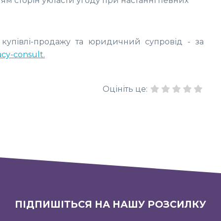
нням сторін укласти угоду при настанні певних
 купівлі-продажу та юридичний супровід - за
acy-consult.
Оцініть це:
ПІДПИШІТЬСЯ НА НАШУ РОЗСИЛКУ