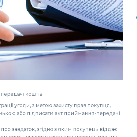
передачі коштів:
рації угоди, з метою захисту прав покупця,
нькою або підписати акт приймання-передачі
р про завдаток, згідно з яким покупець віддає