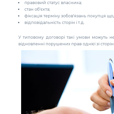
правовий статус власника;
стан об'єкта;
фіксація терміну зобов'язань покупця що
відповідальність сторін і т.д.
У типовому договорі такі умови можуть н
відновленні порушених прав однієї зі сторін