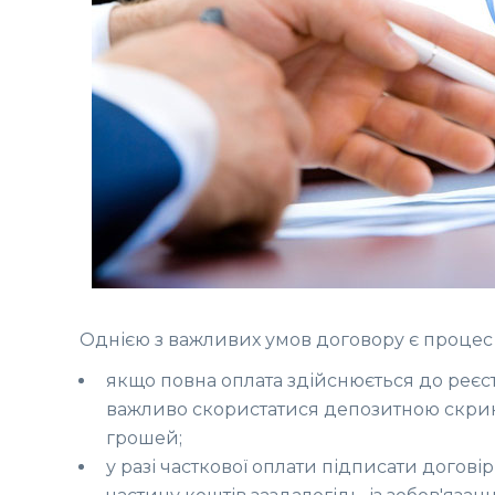
Однією з важливих умов договору є процес 
якщо повна оплата здійснюється до реєст
важливо скористатися депозитною скри
грошей;
у разі часткової оплати підписати догові