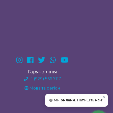
Гаряча лінія
+1 (929) 566 7117
Мова та регіон
×
🟢 Ми
онлайн
. Напишіть нам!