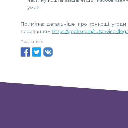
частину коштів заздалегідь, із зобов'яза
умов.
Примітка: детальніше про тонкощі угоди
посиланням
https://geoln.com/ru/services/leg
Поділитись: