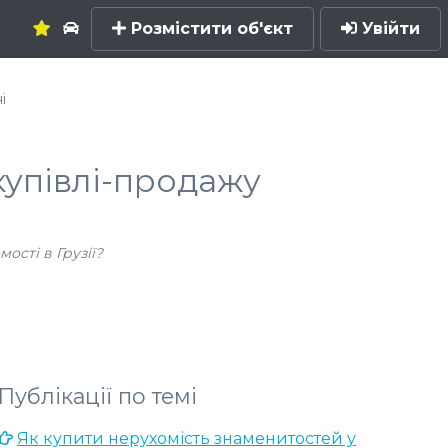
Розмістити об'єкт
Увійти
і
купівлі-продажу
ості в Грузії?
Публікації по темі
Як купити нерухомість знаменитостей у