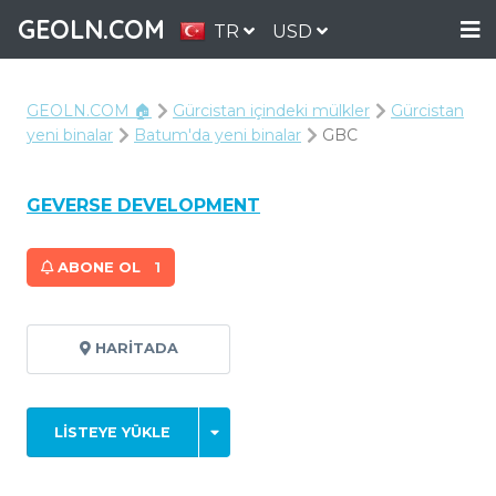
GEOLN.COM
TR
USD
GEOLN.COM 🏠
Gürcistan içindeki mülkler
Gürcistan
yeni binalar
Batum'da yeni binalar
GBC
GEVERSE DEVELOPMENT
ABONE OL
1
HARITADA
LISTEYE YÜKLE