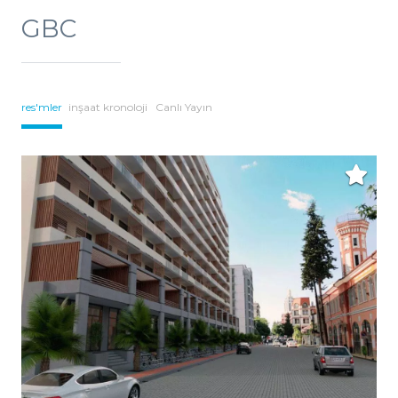
GBC
res'mler
inşaat kronoloji
Canlı Yayın