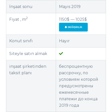
İnşaat sonu
Mayıs 2019
2
Fiyat , m
1150$ — 1025$
DEĞIŞIKLIK
Konut sınıfı
Hayır
Siteyle satın almak
inşaat şirketinden
беспроцентную
taksit planı
рассрочку, по
условиям которой
предусмотрены
ежемесячные
платежи до конца
2019 года