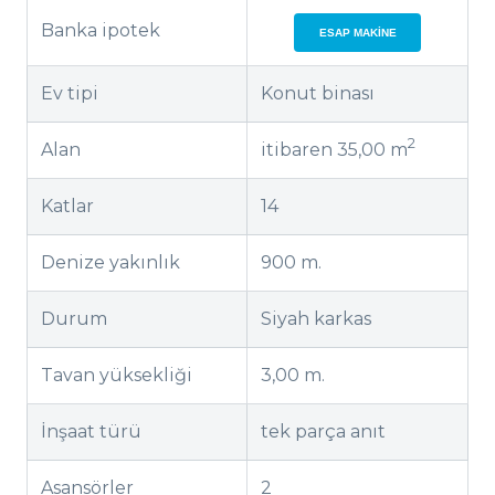
Banka ipotek
ESAP MAKINE
Ev tipi
Konut binası
2
Alan
itibaren 35,00 m
Katlar
14
Denize yakınlık
900 m.
Durum
Siyah karkas
Tavan yüksekliği
3,00 m.
İnşaat türü
tek parça anıt
Asansörler
2