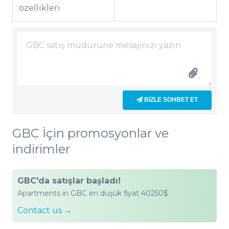
özellikleri
BIZLE SOHBET ET
GBC İçin promosyonlar ve
indirimler
GBC'da satışlar başladı!
Apartments in GBC en düşük fiyat 40250$
Contact us →