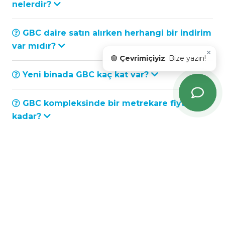
nelerdir?
GBC daire satın alırken herhangi bir indirim
var mıdır?
×
🟢
Çevrimiçiyiz
. Bize yazın!
Yeni binada GBC kaç kat var?
GBC kompleksinde bir metrekare fiyatı ne
kadar?
GBC bir dairenin minimum maaliyeti nedir?
Hangi inşaat türleri kullanılmaktadır GBC?