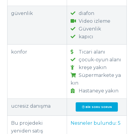
güvenlik
diafon
Video izleme
Güvenlik
kapıcı
konfor
Ticari alanı
çocuk-oyun alanı
kreşe yakın
Süpermarkete ya
kın
Hastaneye yakın
ucresiz danışma
BIR SORU SORUN
Bu projedeki
Nesneler bulundu:
5
yeniden satış