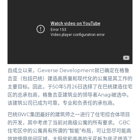
自成立以来，Geverse Development就已确定在格鲁
吉亚（包括巴统）建造高质量和现代化的公寓是其工作的
主要目标。因此，于50年5月26日选择了在巴统建造住宅
区的总承包商，格鲁吉亚建筑业的领导者Anagi被选中。
该建筑公司已成为可靠，专业和负责任的承包商。
巴统BWC集团最好的建筑师之一进行了住宅综合体项目
的开发，其中考虑了当前对高级公寓的所有要求。 GBC
住宅区中的公寓具有所谓的“智能”布局，可让您尽可能高
效地使用房间区域。大厨房和高高的天花板为房子增添了