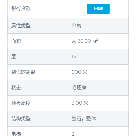
银行贷款
计算机
属性类型
公寓
2
面积
从 35.00 м
层
14
到海的距离
900 米.
状态
毛坯房
顶板高度
3.00 米.
结构类型
独石，整体
电梯
2