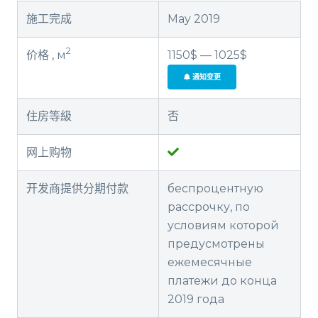
施工完成
May 2019
2
价格 , м
1150$ — 1025$
通知变更
住房等級
否
网上购物
开发商提供分期付款
беспроцентную
рассрочку, по
условиям которой
предусмотрены
ежемесячные
платежи до конца
2019 года