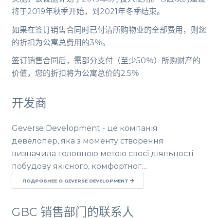
将于2019年秋季开始，到2021年冬季结束。
如果在签订销售合同时已付清所购物业的全部费用，则您
的折扣为公寓总费用的3％。
签订销售合同后，需部分支付（至少50％）所购财产的
价值，您的折扣将为公寓总价的2.5％
开发商
Geverse Development - це компанія
девелопер, яка з моменту створення
визначила головною метою своєї діяльності
побудову якісного, комфортног…
ПОДРОБНЕЕ О GEVERSE DEVELOPMENT
GBC 销售部门的联系人