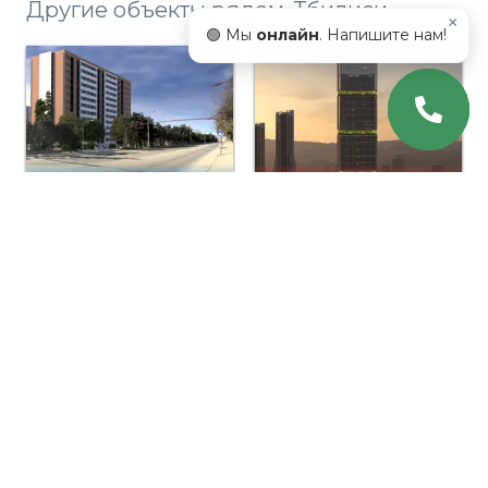
Другие объекты рядом, Тбилиси
×
🟢 Мы
онлайн
. Напишите нам!
Nucubidze Garden
VR Vake Sky Tower
Eka Bezhanishvili
Urbanique Mziuri
St.11