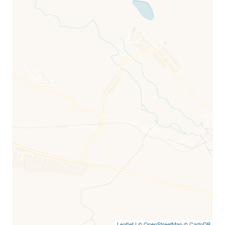
Leaflet
| ©
OpenStreetMap
©
CartoDB