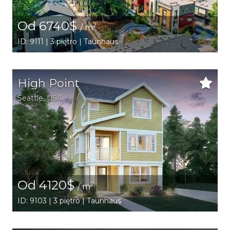
Od 6740$
2
/ m
ID: 9111 | 3 piętro | Taunhaus
High Point
Seattle
,
USA
Od 4120$
2
/ m
ID: 9103 | 3 piętro | Taunhaus