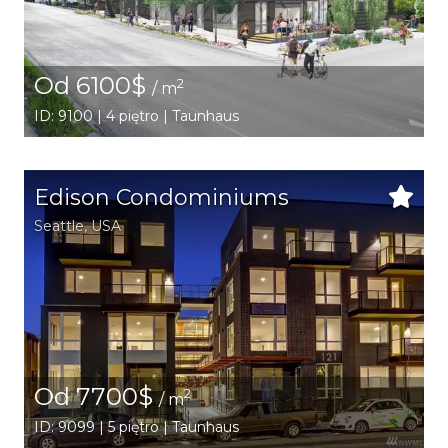
Od 6100$
2
/ m
ID: 9100 | 4 piętro | Taunhaus
Edison Condominiums
Seattle
,
USA
Od 7700$
2
/ m
ID: 9099 | 5 piętro | Taunhaus