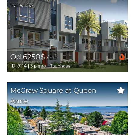
Irvine
,
USA
Od 6250$
2
/ m
ID: 9114 | 3 piętro | Taunhaus
McGraw Square at Queen
Anne
Seattle
,
USA