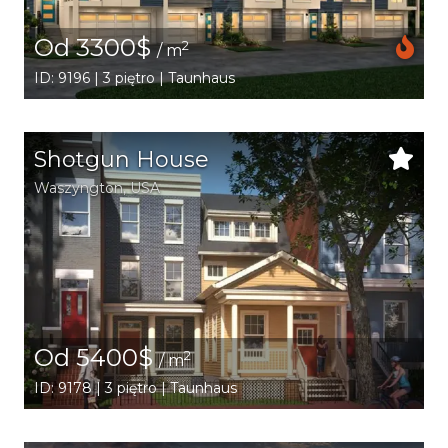
Od 3300$
2
/ m
ID: 9196 | 3 piętro | Taunhaus
Shotgun House
Waszyngton
,
USA
Od 5400$
2
/ m
ID: 9178 | 3 piętro | Taunhaus