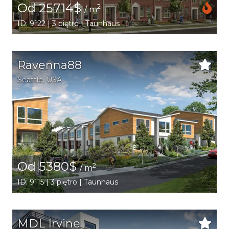
Od 25714$
2
/ m
ID: 9122 | 3 piętro | Taunhaus
Ravenna88
Seattle
,
USA
Od 5380$
2
/ m
ID: 9115 | 3 piętro | Taunhaus
MDL Irvine