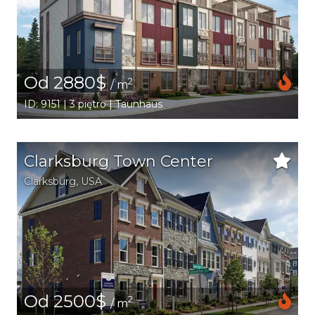
Od 2880$
2
/ m
ID: 9151 | 3 piętro | Taunhaus
Clarksburg Town Center
Clarksburg
,
USA
Od 2500$
2
/ m