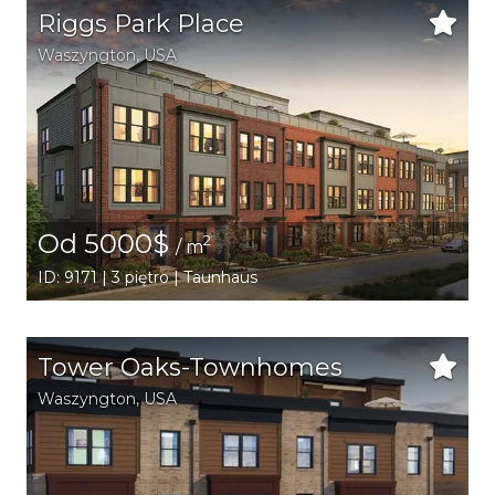
Riggs Park Place
Waszyngton
,
USA
Od 5000$
2
/ m
ID: 9171 | 3 piętro | Taunhaus
Tower Oaks-Townhomes
Waszyngton
,
USA