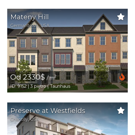
Mateny Hill
Germantown
,
USA
Od 2330$
2
/ m
ID: 9152 | 3 piętro | Taunhaus
Preserve at Westfields
Chantilly
,
USA