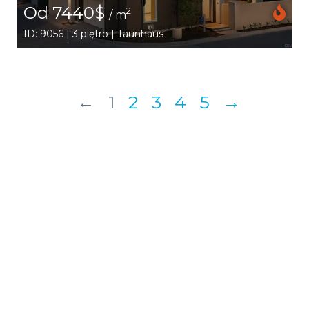
Od 7440$
2
/ m
ID: 9056 | 3 piętro | Taunhaus
←
1
2
3
4
5
→