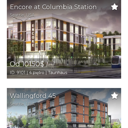
Encore at Columbia Station
Seattle
,
USA
Od 10150$
2
/ m
ID: 9101 | 4 piętro | Taunhaus
Wallingford 45
Seattle
,
USA