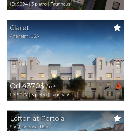
ID: 9094 | 3 piętro | Taunhaus
Claret
Anaheim
,
USA
Od 4370$
2
/ m
ID: 9077 | 3 piętro | Taunhaus
Lofton at Portola
San Francisco
,
USA