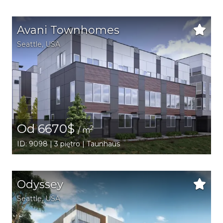
Avani Townhomes
Seattle
,
USA
Od 6670$
2
/ m
ID: 9098 | 3 piętro | Taunhaus
Odyssey
Seattle
,
USA