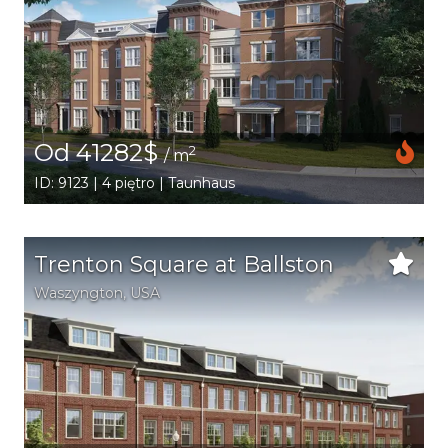
Od 41282$
2
/ m
ID: 9123 | 4 piętro | Taunhaus
Trenton Square at Ballston
Waszyngton
,
USA