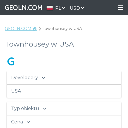
GEOLN.COM
PL
USD
GEOLN.COM 🏠
Townhousey w USA
Townhousey w USA
G
Developery
USA
Typ obiektu
Cena