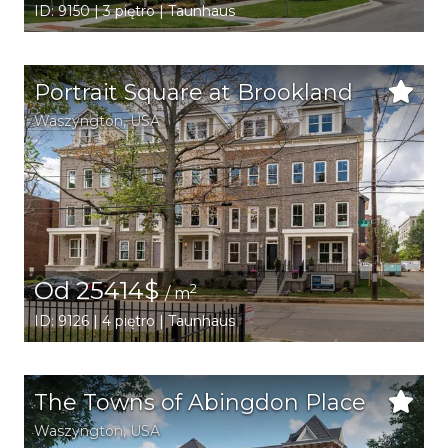
ID: 9150 | 3 piętro | Taunhaus
Portrait Square at Brookland
Waszyngton
,
USA
Od 25414$
2
/ m
ID: 9126 | 4 piętro | Taunhaus
The Towns of Abingdon Place
Waszyngton
,
USA