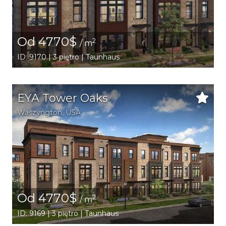
Od 4770$
2
/ m
ID: 9170 | 3 piętro | Taunhaus
EYA Tower Oaks
Waszyngton
,
USA
Od 4770$
2
/ m
ID: 9169 | 3 piętro | Taunhaus