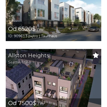
Od 6520$
2
/ m
ID: 9096 | 3 piętro | Taunhaus
Allston Heights
Seattle
,
USA
Od 7500$
2
/ m