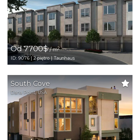
Od 7700$
2
/ m
ID: 9076 | 2 piętro | Taunhaus
South Cove
Dana Point
,
USA