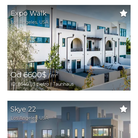
Expo Walk
Los Angeles
,
USA
Od 6600$
2
/ m
ID: 8540 | 3 piętro | Taunhaus
Skye 22
Los Angeles
,
USA