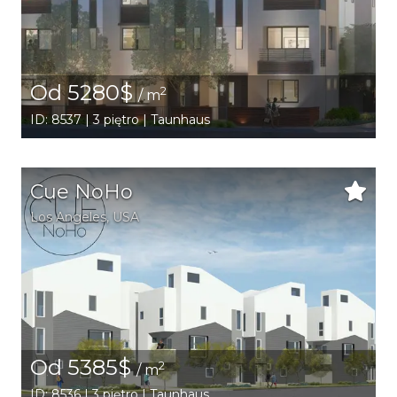
Od 5280$
2
/ m
ID: 8537 | 3 piętro | Taunhaus
Cue NoHo
Los Angeles
,
USA
Od 5385$
2
/ m
ID: 8536 | 3 piętro | Taunhaus