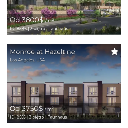
Od 3800$
2
/ m
ID: 8586 | 3 piętro | Taunhaus
Monroe at Hazeltine
Los Angeles
,
USA
Od 3750$
2
/ m
ID: 8555 | 3 piętro | Taunhaus