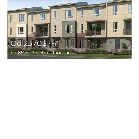
Od 2370$
2
/ m
ID: 8525 | 3 piętro | Taunhaus