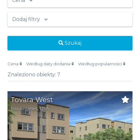
Cena
Dodaj filtry
Szukaj
Cena
Według daty dodania
Według popularności
Znaleziono obiekty:
7
Tovara West
Los Angeles
,
USA