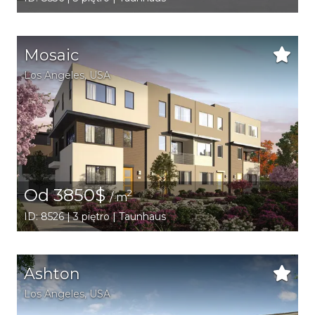
Mosaic
Los Angeles
,
USA
Od 3850$
2
/ m
ID: 8526 | 3 piętro | Taunhaus
Ashton
Los Angeles
,
USA