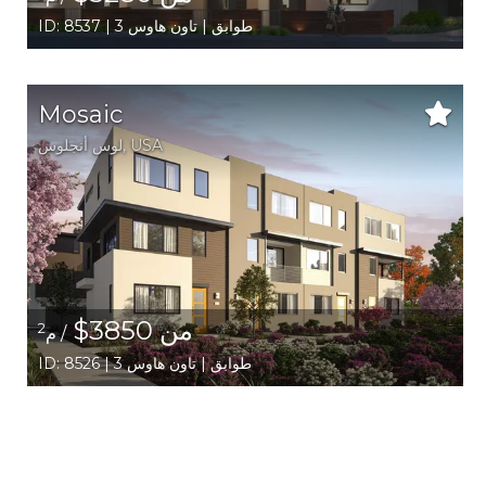
ID: 8537 | 3 طوابق | تاون هاوس
Mosaic
USA
,
لوس أنجلوس
من 3850$
2
/ م
ID: 8526 | 3 طوابق | تاون هاوس