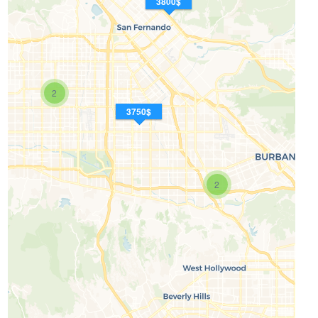
3800$
2
3750$
2