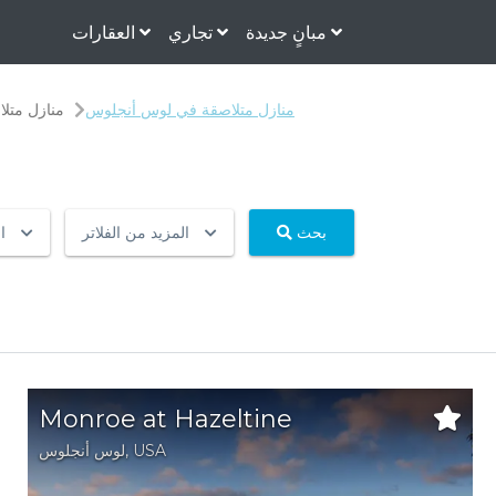
مبانٍ جديدة
تجاري
العقارات
منازل متلاصقة في لوس أنجلوس
منازل متل
بحث
المزيد من الفلاتر
ا
Monroe at Hazeltine
USA
,
لوس أنجلوس