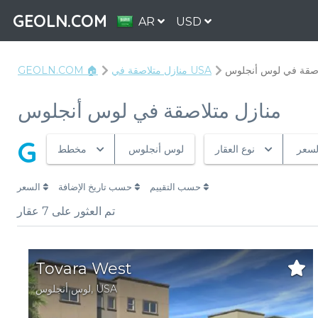
GEOLN.COM
AR
USD
اصقة في لوس أنجلوس
منازل متلاصقة في USA
GEOLN.COM 🏠
منازل متلاصقة في لوس أنجلوس
G
لسعر
نوع العقار
لوس أنجلوس
مخطط
حسب التقييم
حسب تاريخ الإضافة
السعر
تم العثور على
7
عقار
Tovara West
USA
,
لوس أنجلوس