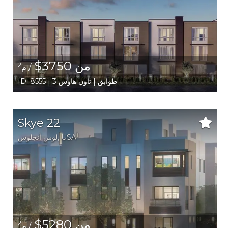
من 3750$
2
/ م
ID: 8555 | 3 طوابق | تاون هاوس
Skye 22
USA
,
لوس أنجلوس
من 5280$
2
/ م