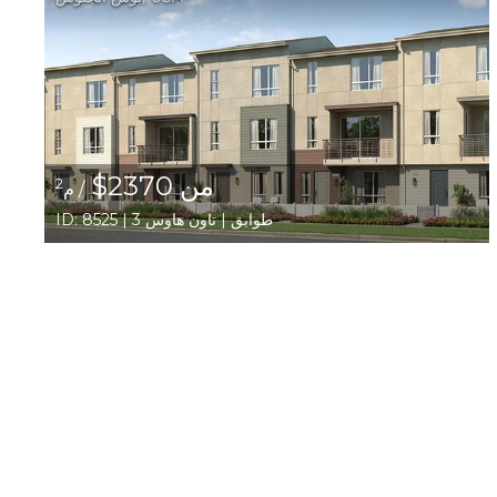
من 2370$
2
/ م
ID: 8525 | 3 طوابق | تاون هاوس