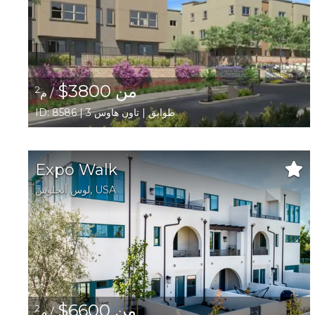
من 3800$
2
/ م
ID: 8586 | 3 طوابق | تاون هاوس
Expo Walk
USA
,
لوس أنجلوس
من 6600$
2
/ م