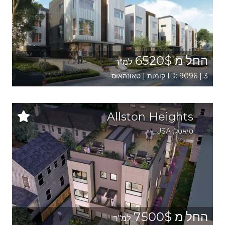
החל מ 6520$
למ"ר
ID: 9096 | 3 קומות | טאונהאוס
Allston Heights
סיאטל
,
USA
החל מ 7500$
למ"ר