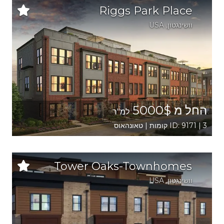
Riggs Park Place
וושינגטון
,
USA
החל מ 5000$
למ"ר
ID: 9171 | 3 קומות | טאונהאוס
Tower Oaks-Townhomes
וושינגטון
,
USA