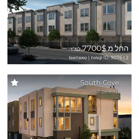
החל מ 7700$
למ"ר
ID: 9076 | 2 קומות | טאונהאוס
South Cove
דנה פוינט
,
USA