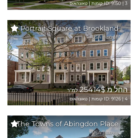
ID: 9150 | 3 קומות | טאונהאוס
Portrait Square at Brookland
וושינגטון
,
USA
החל מ 25414$
למ"ר
ID: 9126 | 4 קומות | טאונהאוס
The Towns of Abingdon Place
וושינגטון
,
USA