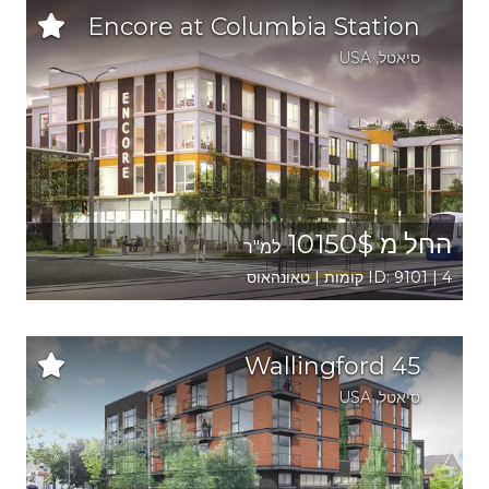
Encore at Columbia Station
סיאטל
,
USA
החל מ 10150$
למ"ר
ID: 9101 | 4 קומות | טאונהאוס
Wallingford 45
סיאטל
,
USA