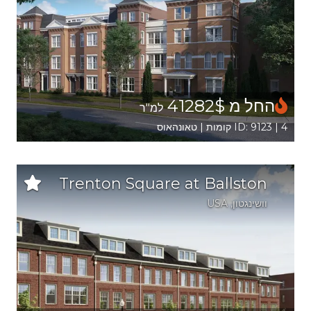
החל מ 41282$
למ"ר
ID: 9123 | 4 קומות | טאונהאוס
Trenton Square at Ballston
וושינגטון
,
USA