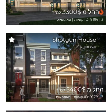
החל מ 3300$
למ"ר
ID: 9196 | 3 קומות | טאונהאוס
Shotgun House
וושינגטון
,
USA
החל מ 5400$
למ"ר
ID: 9178 | 3 קומות | טאונהאוס