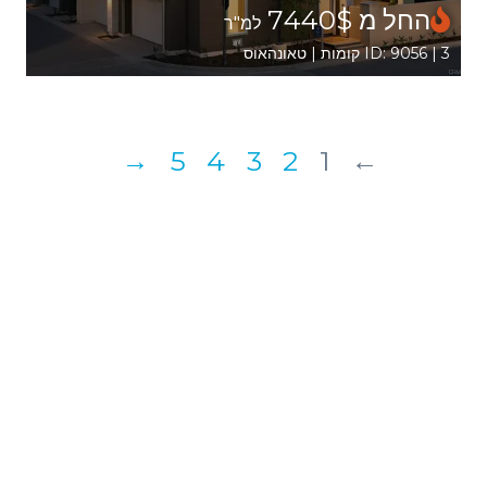
החל מ 7440$
למ"ר
ID: 9056 | 3 קומות | טאונהאוס
→
5
4
3
2
1
←