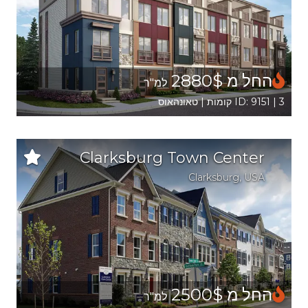
החל מ 2880$
למ"ר
ID: 9151 | 3 קומות | טאונהאוס
Clarksburg Town Center
Clarksburg
,
USA
החל מ 2500$
למ"ר