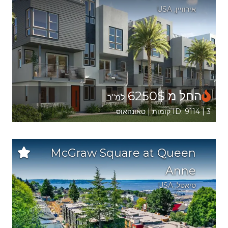
אירוויין
,
USA
החל מ 6250$
למ"ר
ID: 9114 | 3 קומות | טאונהאוס
McGraw Square at Queen
Anne
סיאטל
,
USA