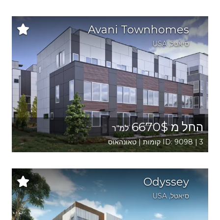
Avani Townhomes
סיאטל
,
USA
החל מ 6670$
למ"ר
ID: 9098 | 3 קומות | טאונהאוס
Odyssey
סיאטל
,
USA