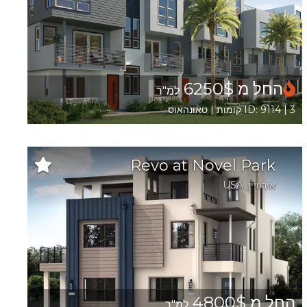
החל מ 6250$
למ"ר
ID: 9114 | 3 קומות | טאונהאוס
Revo at Novel Park
אירוויין
,
USA
החל מ 4800$
למ"ר