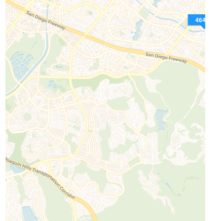
4640$