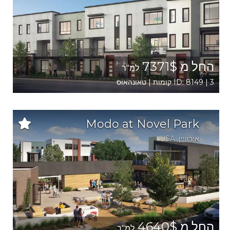
החל מ 7371$
למ"ר
ID: 8149 | 3 קומות | טאונהאוס
Modo at Novel Park
אירוויין
,
USA
החל מ 4640$
למ"ר