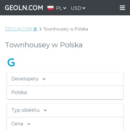
GEOLN.COM
PL
USD
GEOLN.COM 🏠
Townhousey w Polska
Townhousey w Polska
G
Developery
Polska
Typ obiektu
Cena