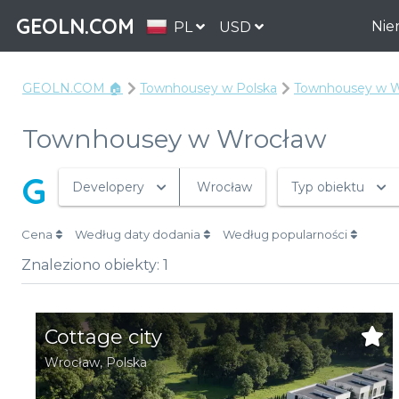
GEOLN.COM
Nie
PL
USD
GEOLN.COM 🏠
Townhousey w Polska
Townhousey w 
Townhousey w Wrocław
G
Developery
Wrocław
Typ obiektu
Cena
Według daty dodania
Według popularności
Znaleziono obiekty:
1
Cottage city
Wrocław
,
Polska