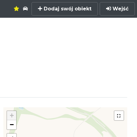
Dodaj swój obiekt
Wejść
+
−