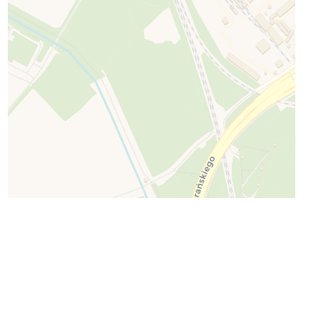
Leaflet
| ©
OpenStreetMap
©
CartoDB