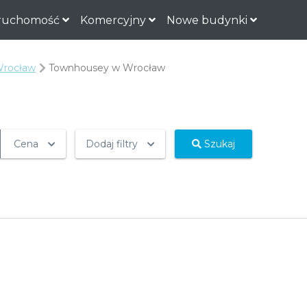
ruchomość
Komercyjny
Nowe budynki
Wrocław
Townhousey w Wrocław
Cena
Dodaj filtry
Szukaj