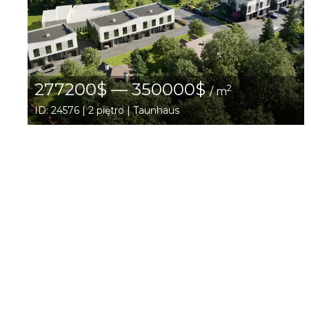
277200$ — 350000$
2
/ m
ID: 24576 | 2 piętro | Taunhaus