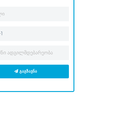
ᲒᲐᲒᲖᲐᲕᲜᲐ