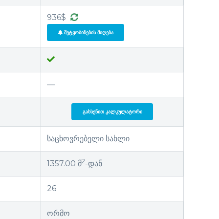
936$
ᲨᲔᲢᲧᲝᲑᲘᲜᲔᲑᲘᲡ ᲛᲘᲦᲔᲑᲐ
—
ᲒᲐᲮᲡᲔᲜᲘᲗ ᲙᲐᲚᲙᲣᲚᲐᲢᲝᲠᲘ
საცხოვრებელი სახლი
2
1357.00 მ
-დან
26
ორმო