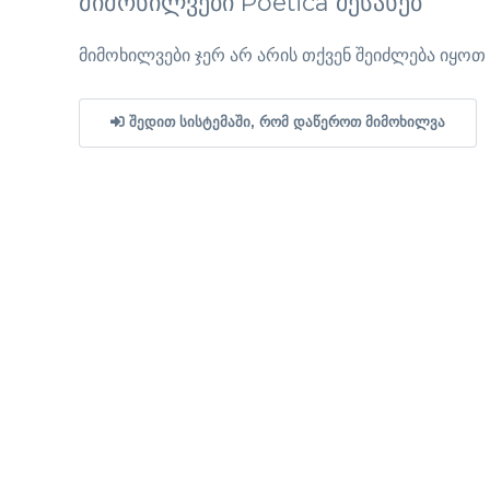
მიმოხილვები Poetica შესახებ
მიმოხილვები ჯერ არ არის თქვენ შეიძლება იყო
ᲨᲔᲓᲘᲗ ᲡᲘᲡᲢᲔᲛᲐᲨᲘ, ᲠᲝᲛ ᲓᲐᲬᲔᲠᲝᲗ ᲛᲘᲛᲝᲮᲘᲚᲕᲐ