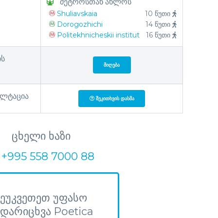
მეტროსთან ახლოს
Shuliavskaia
10 წუთი
Dorogozhichi
14 წუთი
Politekhnicheskii institut
16 წუთი
ის
ᲛᲘᲦᲔᲑᲐ
ულტაცია
ᲨᲔᲙᲘᲗᲮᲕᲘᲡ ᲓᲐᲡᲛᲐ
ცხელი ხაზი
+995 558 7000 88
შეუკვეთეთ უფასო
დარიცხვა Poetica