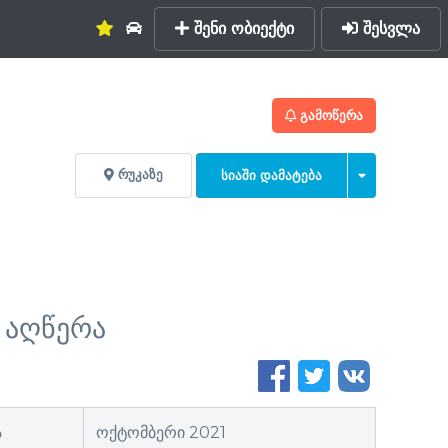
შენი ობიექტი
შესვლა
ᲒᲐᲛᲝᲬᲔᲠᲐ
ᲠᲣᲙᲐᲖᲔ
ᲡᲘᲐᲨᲘ ᲓᲐᲛᲐᲢᲔᲑᲐ
 აღწერა
ა
ოქტომბერი 2021