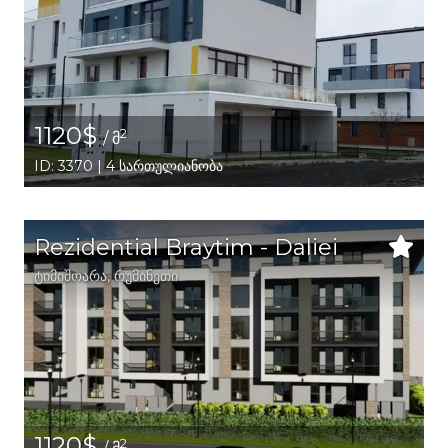
1120$
2
/ მ
ID: 3370 | 4 სართულიანობა
Rezidential Braytim - Daliei
ტიმიშოარა
,
რუმინეთი
1120$
2