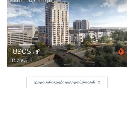
ტიმიშოარა
,
რუმინეთი
1890$
2
/ მ
ID: 3363
ᲪᲮᲔᲚᲘ ᲒᲐᲠᲘᲒᲔᲑᲔᲑᲘ ᲓᲔᲕᲔᲚᲝᲞᲔᲠᲘᲡᲒᲐᲜ
2