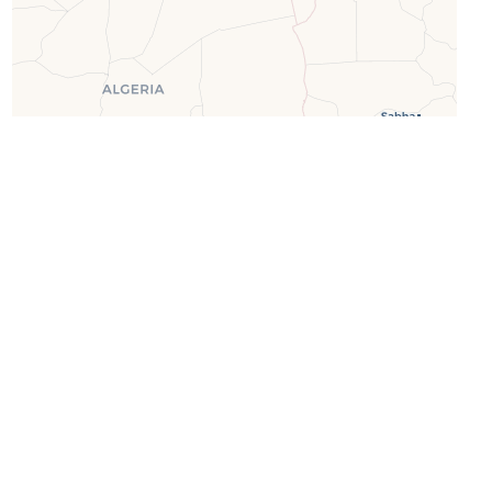
Leaflet
| ©
OpenStreetMap
©
CartoDB