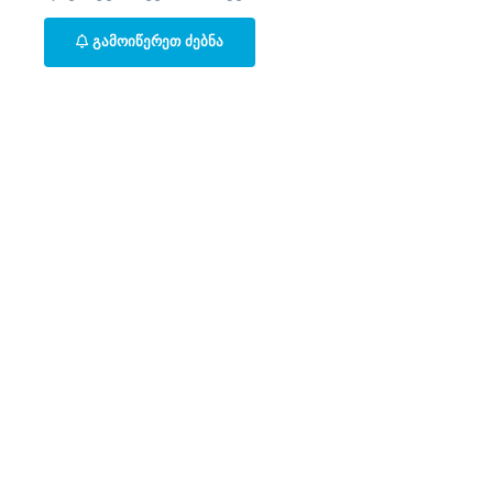
ᲒᲐᲛᲝᲘᲬᲔᲠᲔᲗ ᲫᲔᲑᲜᲐ