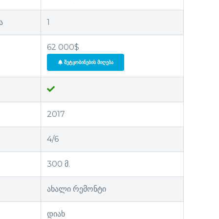
ა
1
62 000$
ᲨᲔᲢᲧᲝᲑᲘᲜᲔᲑᲘᲡ ᲛᲘᲦᲔᲑᲐ
2017
4/6
300 მ.
ახალი რემონტი
დიახ