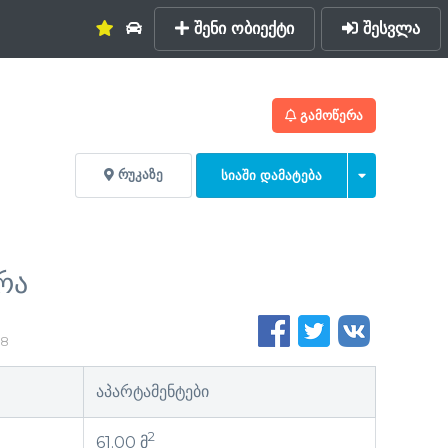
შენი ობიექტი
შესვლა
ᲒᲐᲛᲝᲬᲔᲠᲐ
ᲠᲣᲙᲐᲖᲔ
ᲡᲘᲐᲨᲘ ᲓᲐᲛᲐᲢᲔᲑᲐ
რა
18
აპარტამენტები
2
61.00 მ