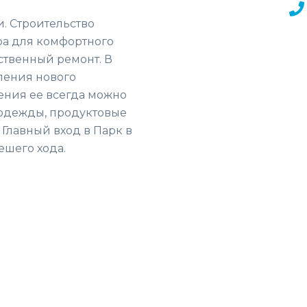
и. Строительство
ра для комфортного
ственный ремонт. В
еления нового
жения ее всегда можно
 одежды, продуктовые
. Главный вход в Парк в
ешего хода.