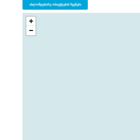
ᲐᲮᲚᲝᲛᲓᲔᲑᲐᲠᲔ ᲝᲑᲘᲔᲥᲢᲔᲑᲘᲡ ᲩᲕᲔᲜᲔᲑᲐ
+
−