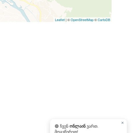
Leaflet
| ©
OpenStreetMap
©
CartoDB
×
🟢 ჩვენ
ონლაინ
ვართ.
მოგვწერეთ!