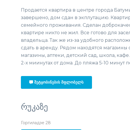
Продается квартира в центре города Батум
завершено, дом сдан в экплутацию. Кварти
семейного проживания. Сделан доброкаче
квартире никто не жил. Все готово для зас
владельца. Так же из-за удобного располо
сдать в аренду. Рядом находятся магазины
магазины, аптеки, детский сад, школа, кафе
2-х миинутах от дома. До пляжа 5-10 минут п
ᲨᲔᲢᲧᲝᲑᲘᲜᲔᲑᲘᲡ ᲛᲤᲚᲝᲑᲔᲚᲡ
რუკაზე
Горгиладзе 28