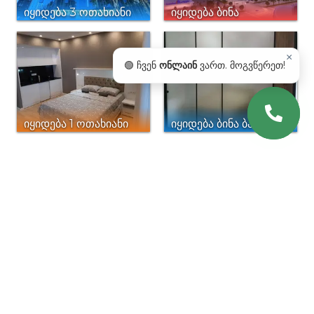
იყიდება 3 ოთახიანი
იყიდება ბინა
ბინა
Calligraphy
×
🟢 ჩვენ
ონლაინ
ვართ. მოგვწერეთ!
იყიდება 1 ოთახიანი
იყიდება ბინა ბათუმში
ბინა ქორთიარდ
მარიოტში ბათუმში
ᲩᲕᲔᲜᲘ ᲡᲘᲐᲐᲮᲚᲔᲔᲑᲘᲡ
ᲒᲐᲛᲝᲬᲔᲠᲐ