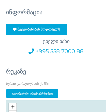
ინფორმაცია
ᲨᲔᲢᲧᲝᲑᲘᲜᲔᲑᲘᲡ ᲛᲤᲚᲝᲑᲔᲚᲡ
ცხელი ხაზი
+995 558 7000 88
რუკაზე
ზურაბ გორგილაძის ქ., 98
ᲐᲮᲚᲝᲛᲓᲔᲑᲐᲠᲔ ᲝᲑᲘᲔᲥᲢᲔᲑᲘᲡ ᲩᲕᲔᲜᲔᲑᲐ
+