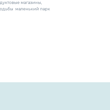
одуктовые магазины,
й ходьбы маленький парк