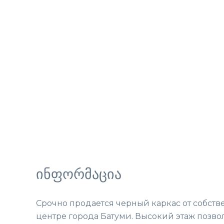
ინფორმაცია
Срочно продается черный каркас от собстве
центре города Батуми. Высокий этаж позво