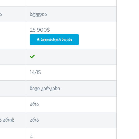
ა
სტუდია
25 900$
ᲨᲔᲢᲧᲝᲑᲘᲜᲔᲑᲘᲡ ᲛᲘᲦᲔᲑᲐ
14/15
შავი კარკასი
არა
ა არის
არა
2