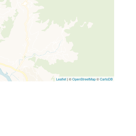
Leaflet
| ©
OpenStreetMap
©
CartoDB