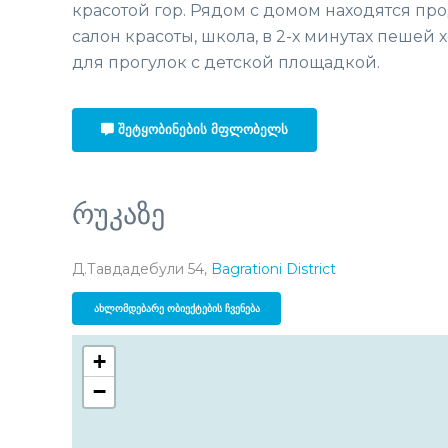
красотой гор. Рядом с домом находятся пр
салон красоты, школа, в 2-х минутах пеше
для прогулок с детской площадкой.
ᲨᲔᲢᲧᲝᲑᲘᲜᲔᲑᲘᲡ ᲛᲤᲚᲝᲑᲔᲚᲡ
რუკაზე
Д.Тавдадебули 54,
Bagrationi District
ᲐᲮᲚᲝᲛᲓᲔᲑᲐᲠᲔ ᲝᲑᲘᲔᲥᲢᲔᲑᲘᲡ ᲩᲕᲔᲜᲔᲑᲐ
+
−