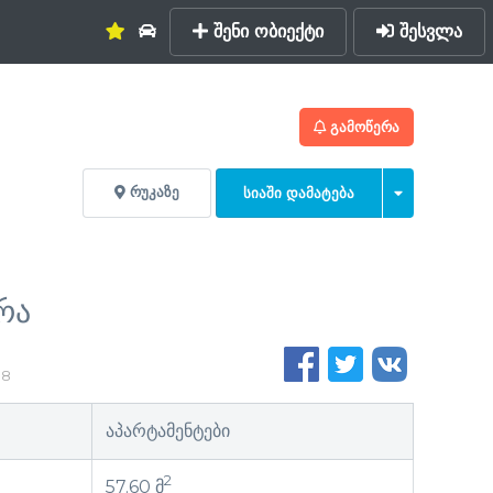
შენი ობიექტი
შესვლა
ᲒᲐᲛᲝᲬᲔᲠᲐ
ᲠᲣᲙᲐᲖᲔ
ᲡᲘᲐᲨᲘ ᲓᲐᲛᲐᲢᲔᲑᲐ
რა
18
აპარტამენტები
2
57.60 მ