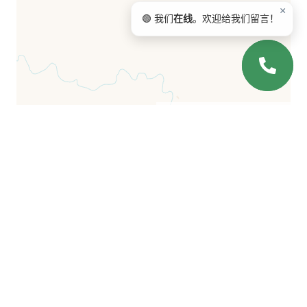
×
🟢 我们
在线
。欢迎给我们留言！
Leaflet
| ©
OpenStreetMap
©
CartoDB
常问问题
什么时候能完成建设？
现阶段的建设情况如何？
房子里有几部电梯？