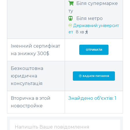
Біля супермарке
ту
Біля метро
Державний університ
ет
8 хв
Іменний сертифікат
ОТРИМАТИ
на знижку 300$
Безкоштовна
юридична
ЗАДАТИ ПИТАННЯ
консультація
Вторичка в этой
Знайдено об'єктів:
1
новостройке