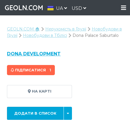
GEOLN.COM
UA
USD
GEOLN.COM 🏠
Нерухомість в Грузії
Новобудови в
Грузії
Новобудови в Тбілісі
Dona Palace Saburtalo
DONA DEVELOPMENT
ПІДПИСАТИСЯ
1
НА КАРТІ
ДОДАТИ В СПИСОК