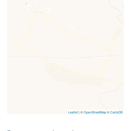
Leaflet
| ©
OpenStreetMap
©
CartoDB