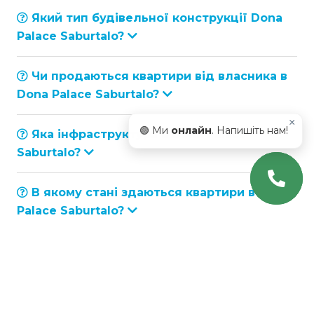
Який тип будівельної конструкції Dona
Palace Saburtalo?
Чи продаються квартири від власника в
Dona Palace Saburtalo?
×
🟢 Ми
онлайн
. Напишіть нам!
Яка інфраструктура в Dona Palace
Saburtalo?
В якому стані здаються квартири в Dona
Palace Saburtalo?
Коли будiвництво буде завершено?
Яка поточна стадія будівництва?