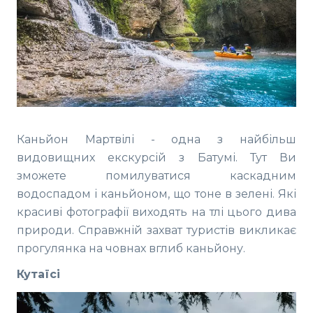
Каньйон Мартвілі - одна з найбільш
видовищних екскурсій з Батумі. Тут Ви
зможете помилуватися каскадним
водоспадом і каньйоном, що тоне в зелені. Які
красиві фотографії виходять на тлі цього дива
природи. Справжній захват туристів викликає
прогулянка на човнах вглиб каньйону.
Кутаїсі