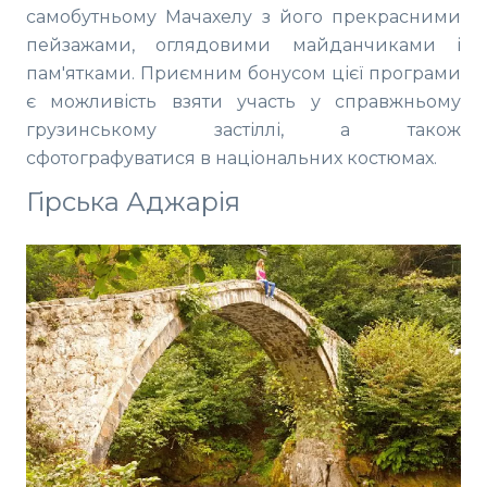
самобутньому Мачахелу з його прекрасними
пейзажами, оглядовими майданчиками і
пам'ятками. Приємним бонусом цієї програми
є можливість взяти участь у справжньому
грузинському застіллі, а також
сфотографуватися в національних костюмах.
Гірська Аджарія