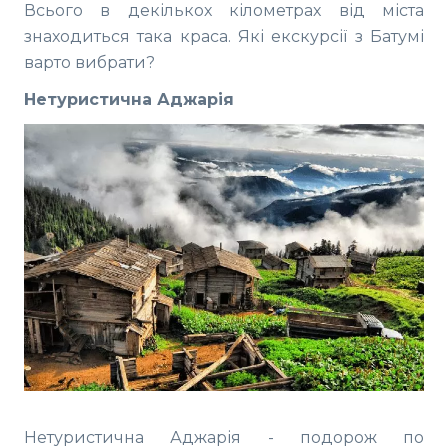
Всього в декількох кілометрах від міста
знаходиться така краса. Які екскурсії з Батумі
варто вибрати?
Нетуристична Аджарія
Нетуристична Аджарія - подорож по