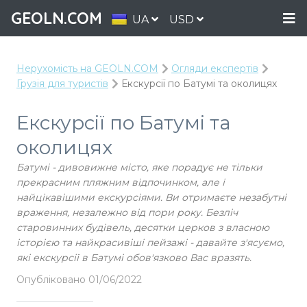
GEOLN.COM
UA
USD
Нерухомість на GEOLN.COM
Огляди експертів
Грузія для туристів
Екскурсії по Батумі та околицях
Екскурсії по Батумі та
околицях
Батумі - дивовижне місто, яке порадує не тільки
прекрасним пляжним відпочинком, але і
найцікавішими екскурсіями. Ви отримаєте незабутні
враження, незалежно від пори року. Безліч
старовинних будівель, десятки церков з власною
історією та найкрасивіші пейзажі - давайте з'ясуємо,
які екскурсії в Батумі обов'язково Вас вразять.
Опубліковано 01/06/2022