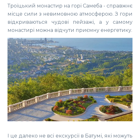
Троїцький монастир на горі Самеба - справжнє
місце сили з невимовною атмосферою. З гори
відкриваються чудові пейзажі, а у самому
монастирі можна відчути приємну енергетику.
І це далеко не всі екскурсії в Батумі, які можуть