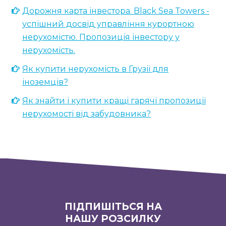
Дорожня карта інвестора. Black Sea Towers -
успішний досвід управління курортною
нерухомістю. Пропозиція інвестору у
нерухомість.
Як купити нерухомість в Грузії для
іноземців?
Як знайти і купити кращі гарячі пропозиції
нерухомості від забудовника?
ПІДПИШІТЬСЯ НА
НАШУ РОЗСИЛКУ