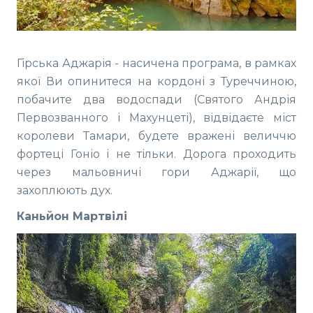
Гірська Аджарія - насичена програма, в рамках
якої Ви опинитеся на кордоні з Туреччиною,
побачите два водоспади (Святого Андрія
Первозванного і Махунцеті), відвідаєте міст
королеви Тамари, будете вражені величчю
фортеці Гоніо і не тільки. Дорога проходить
через мальовничі гори Аджарії, що
захоплюють дух.
Каньйон Мартвілі