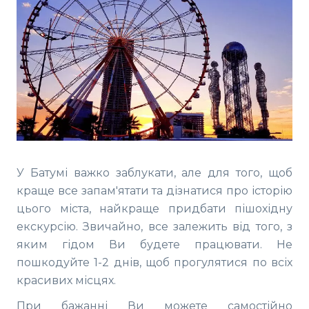
У Батумі важко заблукати, але для того, щоб
краще все запам'ятати та дізнатися про історію
цього міста, найкраще придбати пішохідну
екскурсію. Звичайно, все залежить від того, з
яким гідом Ви будете працювати. Не
пошкодуйте 1-2 днів, щоб прогулятися по всіх
красивих місцях.
При бажанні Ви можете самостійно