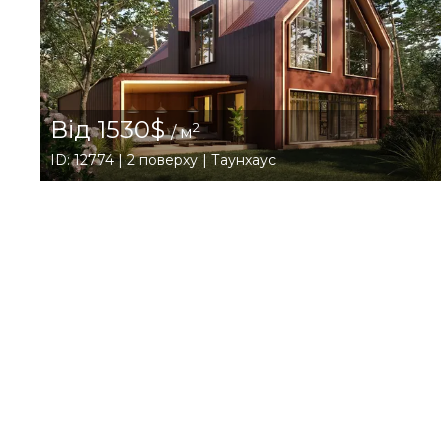
Від 1530$
2
/ м
ID: 12774 | 2 поверху | Таунхаус