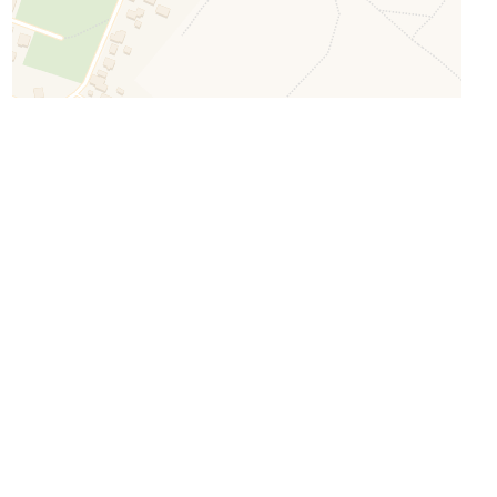
Leaflet
| ©
OpenStreetMap
©
CartoDB