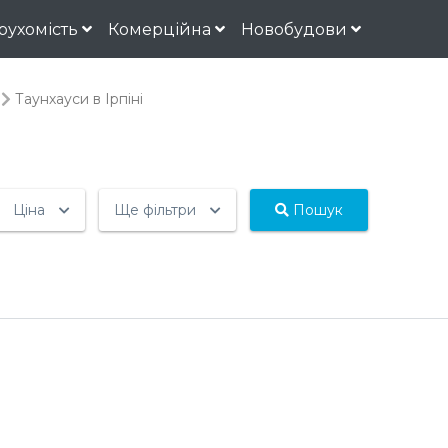
рухомість
Комерційна
Новобудови
Таунхауси в Ірпіні
Ціна
Ще фільтри
Пошук