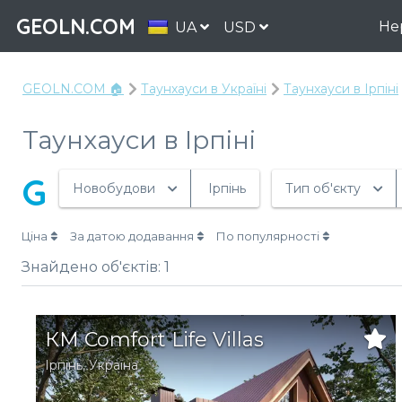
GEOLN.COM
Не
UA
USD
GEOLN.COM 🏠
Таунхауси в Україні
Таунхауси в Ірпіні
Таунхауси в Ірпіні
G
Новобудови
Ірпінь
Тип об'єкту
Ціна
За датою додавання
По популярності
Знайдено об'єктів:
1
КМ Comfort Life Villas
Ірпінь
,
Україна