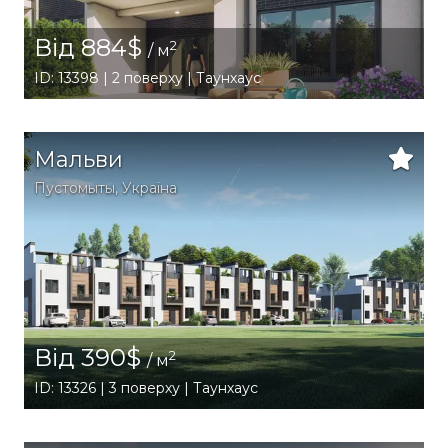
Від 884$
2
/ м
ID: 13398 | 2 поверху | Таунхаус
Мальви
Пустомыты
,
Україна
Від 390$
2
/ м
ID: 13326 | 3 поверху | Таунхаус