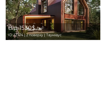
Від 1530$
2
/ м
ID: 12774 | 2 поверху | Таунхаус