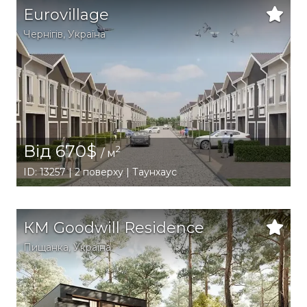
Eurovillage
Чернігів
,
Україна
Від 670$
2
/ м
ID: 13257 | 2 поверху | Таунхаус
КМ Goodwill Residence
Пищанка
,
Україна