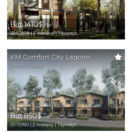
Від 1410$
2
/ м
ID: 12978 | 2 поверху | Таунхаус
КМ Comfort City Lagoon
Дніпро́
,
Україна
Від 850$
2
/ м
ID: 12950 | 2 поверху | Таунхаус