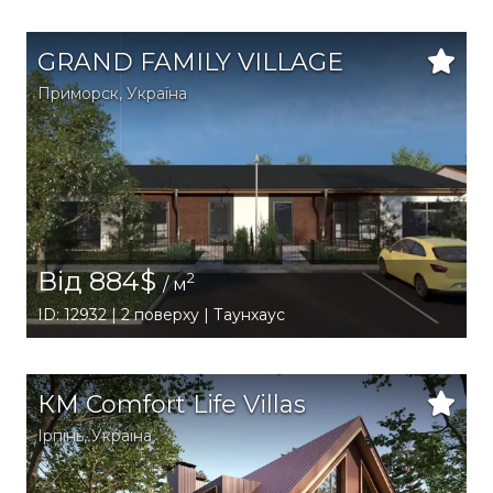
GRAND FAMILY VILLAGE
Приморск
,
Україна
Від 884$
2
/ м
ID: 12932 | 2 поверху | Таунхаус
КМ Comfort Life Villas
Ірпінь
,
Україна