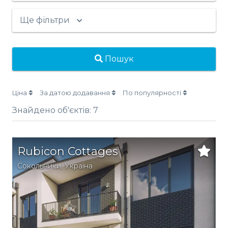
Ще фільтри
Пошук
Ціна
За датою додавання
По популярності
Знайдено об'єктів:
7
Rubicon Cottages
Сокольники
,
Україна