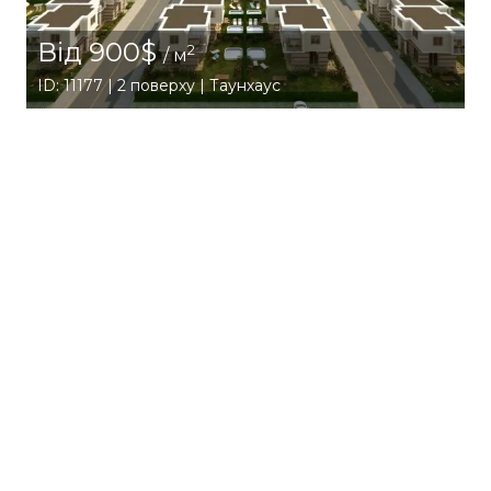
Від 900$
2
/ м
ID: 11177 | 2 поверху | Таунхаус