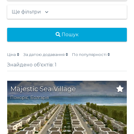
Ще фільтри
Пошук
Ціна
За датою додавання
По популярності
Знайдено об'єктів:
1
Majestic Sea Village
Поморіє
,
Болгарія