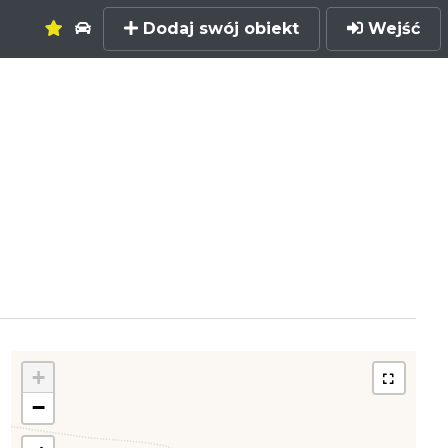
Dodaj swój obiekt
Wejść
+
−