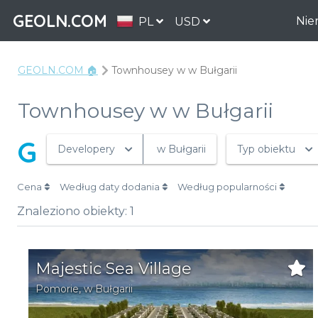
GEOLN.COM
Nie
PL
USD
GEOLN.COM 🏠
Townhousey w w Bułgarii
Townhousey w w Bułgarii
G
Developery
w Bułgarii
Typ obiektu
Cena
Według daty dodania
Według popularności
Znaleziono obiekty:
1
Majestic Sea Village
Pomorie
,
w Bułgarii