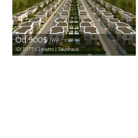
Od 900$
2
/ m
ID: 11177 | 2 piętro | Taunhaus