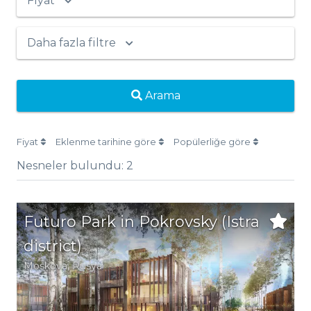
Fiyat
Daha fazla filtre
Arama
Fiyat
Eklenme tarihine göre
Popülerliğe göre
Nesneler bulundu:
2
Futuro Park in Pokrovsky (Istra
district)
Moskova
,
Rusya