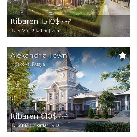
Itibaren 1510$
2
/ m
ID: 4224 | 3 katlar | villa
Alexandria Town
Moskova
,
Rusya
Itibaren 610$
2
/ m
ID: 3883 | 2 katlar | villa