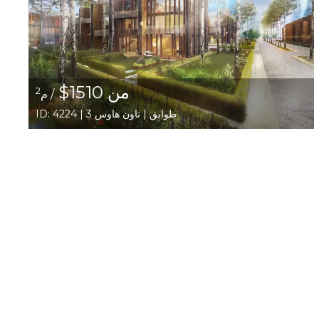
من 1510$
2
/ م
ID: 4224 | 3 طوابق | تاون هاوس