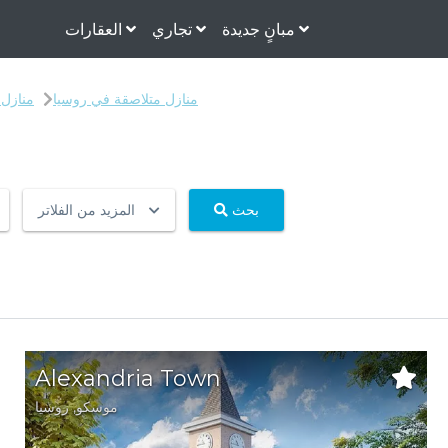
مبانٍ جديدة
تجاري
العقارات
منازل متلاصقة في روسيا
منازل
بحث
المزيد من الفلاتر
Alexandria Town
موسكو
,
روسيا