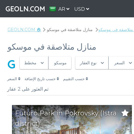
GEOLN.COM
AR
USD
 متلاصقة في موسكو
منازل متلاصقة في موسكو
GEOLN.COM 🏠
منازل متلاصقة في موسكو
G
السعر
نوع العقار
موسكو
مخطط
حسب التقييم
حسب تاريخ الإضافة
السعر
تم العثور على
2
عقار
Futuro Park in Pokrovsky (Istra
district)
موسكو
,
روسيا