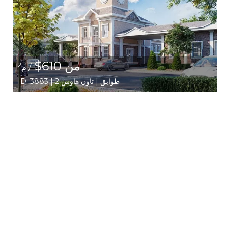
من 610$
2
/ م
ID: 3883 | 2 طوابق | تاون هاوس