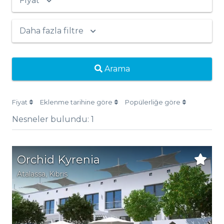
Fiyat
Daha fazla filtre
Arama
Fiyat
Eklenme tarihine göre
Popülerliğe göre
Nesneler bulundu:
1
Orchid Kyrenia
Atalassa
,
Kıbrıs