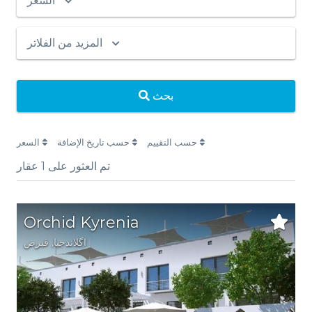
السعر
المزيد من الفلاتر
بحث
حسب التقييم
حسب تاريخ الإضافة
السعر
تم العثور على
1
عقار
Orchid Kyrenia
اگلاندجیا
,
قبرص