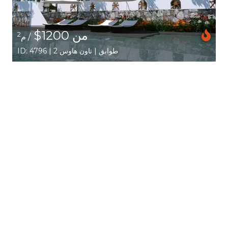
من 1200$
2
/ م
ID: 4796 | 2 طوابق | تاون هاوس