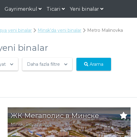
Gayrimenkul
Ticari
Yeni binalar
ya yeni binalar
Minsk'da yeni binalar
Metro Malinovka
eni binalar
yat
Daha fazla filtre
Arama
ЖК Мегаполис в Минске
Minsk
,
Beyaz rusya