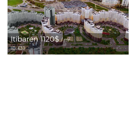
Itibaren 1120$
2
/ m
ID: 639