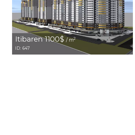
Itibaren 1100$
2
/ m
ID: 647