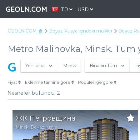
GEOLN.COM
TR
USD
GEOLN.COM 🏠
Beyaz Rusya içindeki mülkler
Beyaz Rus
Metro Malinovka, Minsk. Tüm y
G
Yeni bina
Minsk
Binanın Türü
Fi
Fiyat
Eklenme tarihine göre
Popülerliğe göre
Nesneler bulundu:
2
ЖК Петровщина
Minsk
,
Beyaz rusya