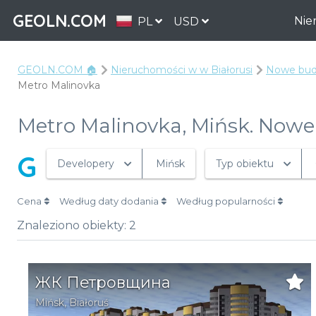
GEOLN.COM
Nie
PL
USD
GEOLN.COM 🏠
Nieruchomości w w Białorusi
Nowe budo
Metro Malinovka
Metro Malinovka, Mińsk. Nowe
G
Developery
Mińsk
Typ obiektu
Cena
Według daty dodania
Według popularności
Znaleziono obiekty:
2
ЖК Петровщина
Mińsk
,
Białoruś