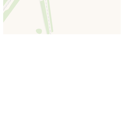
Leaflet
| ©
OpenStreetMap
©
CartoDB