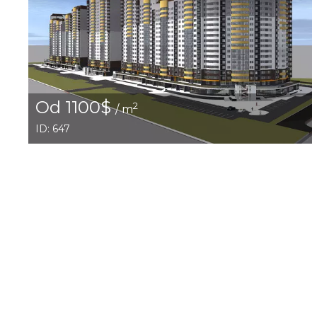
Od 1100$
2
/ m
ID: 647