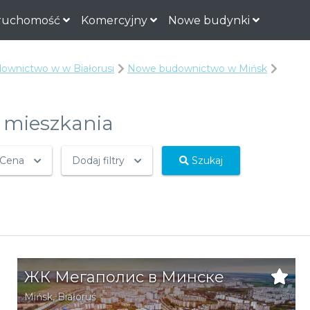
ruchomość
Komercyjny
Nowe budynki
wnictwo w w Białorusi
Nowe budownictwo w Mińsk
 mieszkania
Cena
Dodaj filtry
Szukaj
ЖК Мегаполис в Минске
Mińsk
,
Białoruś