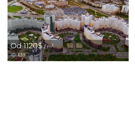
Od 1120$
2
/ m
ID: 639