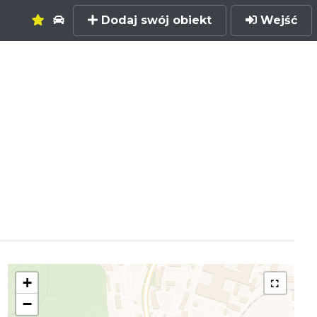
Dodaj swój obiekt
Wejść
+
−