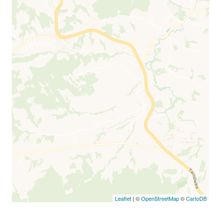
Leaflet
| ©
OpenStreetMap
©
CartoDB