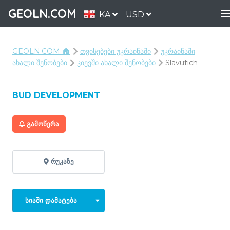
GEOLN.COM
KA
USD
GEOLN.COM 🏠
თვისებები უკრაინაში
უკრაინაში
ახალი შენობები
კიევში ახალი შენობები
Slavutich
BUD DEVELOPMENT
ᲒᲐᲛᲝᲬᲔᲠᲐ
ᲠᲣᲙᲐᲖᲔ
ᲡᲘᲐᲨᲘ ᲓᲐᲛᲐᲢᲔᲑᲐ