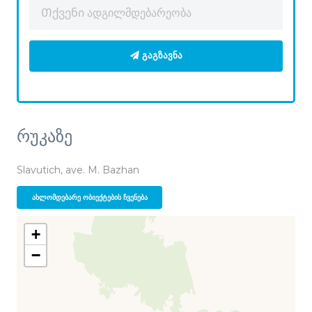
ᲒᲐᲒᲖᲐᲕᲜᲐ
რუკაზე
Slavutich, ave. M. Bazhan
ᲐᲮᲚᲝᲛᲓᲔᲑᲐᲠᲔ ᲝᲑᲘᲔᲥᲢᲔᲑᲘᲡ ᲩᲕᲔᲜᲔᲑᲐ
+
−