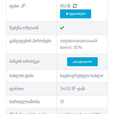
2
ფასი , მ
850$
ᲨᲔᲢᲧᲝᲑᲘᲜᲔᲑᲘᲡ
შეძენა ონლაინ
განვადების პირობები
первоначальный
взнос 30%
ბანკის იპოთეკა
ᲙᲐᲚᲙᲣᲚᲐᲢᲝᲠᲘ
სახლის ტიპი
საცხოვრებელი სახლი
2
ფართი
34.50 მ
-დან
სართულიანობა
31