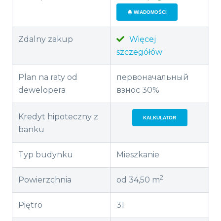
WIADOMOŚCI
Zdalny zakup
Więcej
szczegółów
Plan na raty od
первоначальный
dewelopera
взнос 30%
Kredyt hipoteczny z
KALKULATOR
banku
Typ budynku
Mieszkanie
2
Powierzchnia
od 34,50 m
Piętro
31