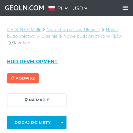
GEOLN.COM
PL
USD
GEOLN.COM 🏠
Nieruchomości w Ukrainie
Nowe
budownictwo w Ukrainie
Nowe budownictwo w Kijów
Slavutich
BUD DEVELOPMENT
PODPISZ
NA MAPIE
DODAJ DO LISTY