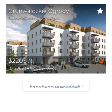
Grunwaldzkie Ogrody
Sokołów Podlaski
,
პოლონეთი
3220$
2
/ მ
ID: 2089 | 4 სართულიანობა
ᲪᲮᲔᲚᲘ ᲒᲐᲠᲘᲒᲔᲑᲔᲑᲘ ᲓᲔᲕᲔᲚᲝᲞᲔᲠᲘᲡᲒᲐᲜ
1