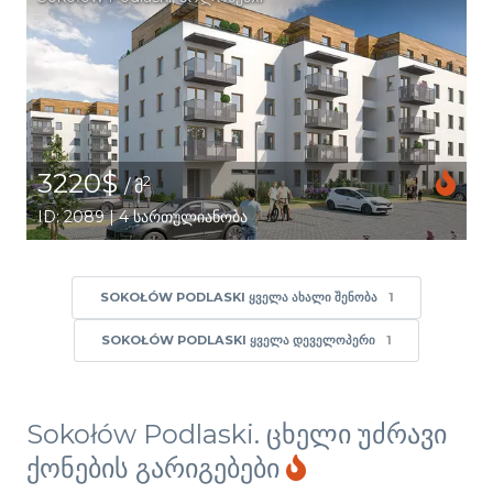
3220$
2
/ მ
ID: 2089 | 4 სართულიანობა
SOKOŁÓW PODLASKI ᲧᲕᲔᲚᲐ ᲐᲮᲐᲚᲘ ᲨᲔᲜᲝᲑᲐ
1
SOKOŁÓW PODLASKI ᲧᲕᲔᲚᲐ ᲓᲔᲕᲔᲚᲝᲞᲔᲠᲘ
1
Sokołów Podlaski. ცხელი უძრავი
ქონების გარიგებები