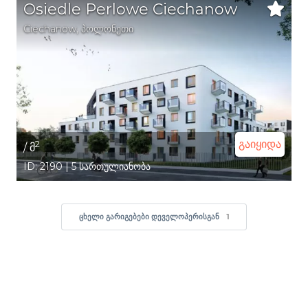
Osiedle Perlowe Ciechanow
Ciechanow
,
პოლონეთი
გაიყიდა
2
/ მ
ID: 2190 | 5 სართულიანობა
ᲪᲮᲔᲚᲘ ᲒᲐᲠᲘᲒᲔᲑᲔᲑᲘ ᲓᲔᲕᲔᲚᲝᲞᲔᲠᲘᲡᲒᲐᲜ
1